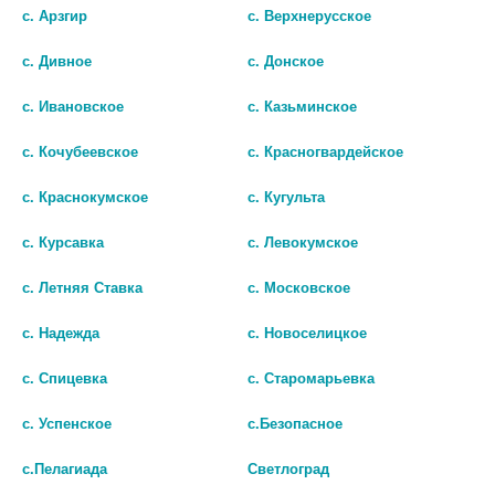
с. Арзгир
с. Верхнерусское
83 руб.
шт
с. Дивное
с. Донское
шт
В КОРЗИНУ
с. Ивановское
с. Казьминское
В КОРЗИНУ
с. Кочубеевское
с. Красногвардейское
с. Краснокумское
с. Кугульта
с. Курсавка
с. Левокумское
с. Летняя Ставка
с. Московское
с. Надежда
с. Новоселицкое
с. Спицевка
с. Старомарьевка
с. Успенское
с.Безопасное
АММИАК РЕНЕВАЛ 10% 25МЛ. Р-
АММИАК 10% 100МЛ. №1 Р-Р Д/
с.Пелагиада
Светлоград
Р 3860
НАРУЖН. ПРИМ. ФЛ. ПЛАСТ ./