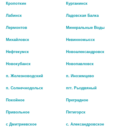
101 руб.
47 руб.
Кропоткин
Курганинск
шт
шт
Лабинск
Ладовская Балка
В КОРЗИНУ
В КОРЗИНУ
Лермонтов
Минеральные Воды
Михайловск
Невинномысск
Нефтекумск
Новоалександровск
Новокубанск
Новопавловск
п. Железноводский
п. Иноземцево
п. Солнечнодольск
пгт. Рыздвяный
Покойное
Преградное
Привольное
Пятигорск
АММИАК РЕНЕВАЛ 10% 25МЛ. Р-
АММИАК 10% 40МЛ. №1 Р-Р Д/
Р 4513
НАРУЖН. ПРИМ. ФЛ. ПЛАСТ ./
с Дмитриевское
с. Александровское
ИВАНОВСКАЯ/
141 руб.