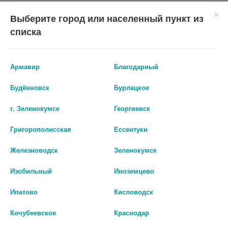
Выберите город или населенный пункт из
шт
шт
списка
В КОРЗИНУ
В КОРЗИНУ
Армавир
Благодарный
Будённовск
Бурлацкое
г. Зеленокумск
Георгиевск
Григорополисская
Ессентуки
Железноводск
Зеленокумск
Изобильный
Иноземцево
Ипатово
Кисловодск
АММИАК 10% 100МЛ. №1 Р-Р Д/
АММИАК 10% 100МЛ. №1 Р-Р Д/
НАРУЖН. ПРИМ. ФЛ. ПЛАСТ ./
НАРУЖН. ПРИМ. ФЛ. /ТУЛЬСКАЯ
Кочубеевское
Краснодар
ИВАНОВСКАЯ/
ФАБРИКА/ 3073