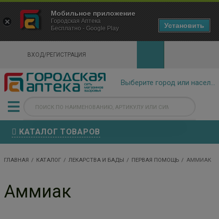
×
Мобильное приложение
Городская Аптека Маркетплейс
Городская Аптека
- In Google Play
Установить
Бесплатно - Google Play
VIEW
ВХОД/РЕГИСТРАЦИЯ
КАТАЛОГ ТОВАРОВ
ГЛАВНАЯ
КАТАЛОГ
ЛЕКАРСТВА И БАДЫ
ПЕРВАЯ ПОМОЩЬ
АММИАК
Аммиак