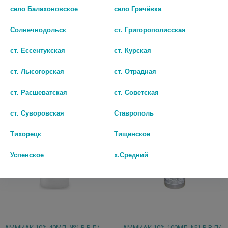
САМАРАМЕДПРОМ/ЙОДНЫЕ
село Балахоновское
село Грачёвка
142 руб.
ТЕХНОЛОГИИ/
59 руб.
Солнечнодольск
ст. Григорополисская
шт
ст. Ессентукская
ст. Курская
шт
В КОРЗИНУ
ст. Лысогорская
ст. Отрадная
В КОРЗИНУ
ст. Расшеватская
ст. Советская
ст. Суворовская
Ставрополь
Тихорецк
Тищенское
Успенское
х.Средний
АММИАК 10% 40МЛ. №1 Р-Р Д/
АММИАК 10% 100МЛ. №1 Р-Р Д/