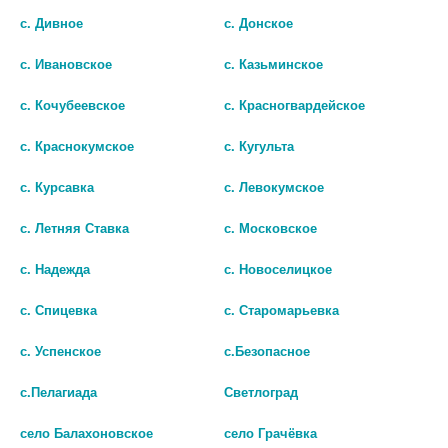
399 руб.
с. Дивное
с. Донское
шт
шт
с. Ивановское
с. Казьминское
В КОРЗИНУ
В КОРЗИНУ
с. Кочубеевское
с. Красногвардейское
с. Краснокумское
с. Кугульта
с. Курсавка
с. Левокумское
с. Летняя Ставка
с. Московское
с. Надежда
с. Новоселицкое
с. Спицевка
с. Старомарьевка
с. Успенское
с.Безопасное
с.Пелагиада
Светлоград
АЛКА-ЗЕЛЬТЦЕР №10 ШИП.ТАБ.
ЛИМОН.ВКУС 7122
село Балахоновское
село Грачёвка