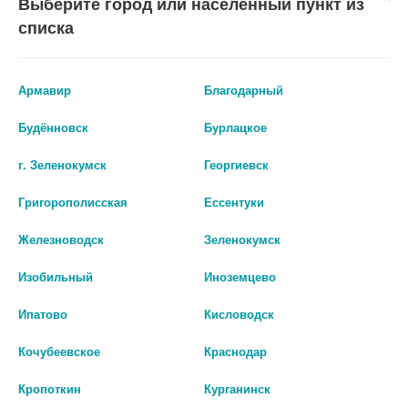
Выберите город или населенный пункт из
списка
Армавир
Благодарный
Будённовск
Бурлацкое
г. Зеленокумск
Георгиевск
Григорополисская
Ессентуки
Железноводск
Зеленокумск
Изобильный
Иноземцево
АЛКА-ЗЕЛЬТЦЕР 324 МГ+965
КОНСУМЕД КОМПЛЕКС ПРИ
Ипатово
Кисловодск
МГ+1625 МГ №10 ТАБ. ШИП.
ПОХМЕЛЬНОМ СИНДРОМЕ С SE
АПЕЛЬСИН/ЛИМОН ТАБ ШИП.
Кочубеевское
Краснодар
747 руб.
№10 (CONSUMED) МАЛКУТ
399 руб.
Кропоткин
Курганинск
шт