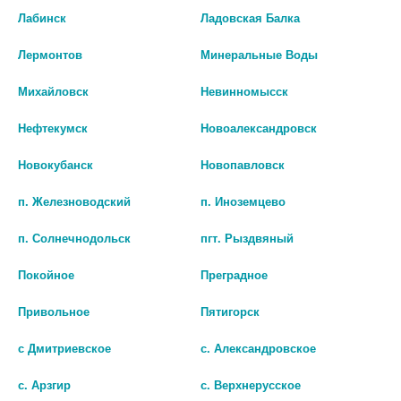
Лабинск
Ладовская Балка
шт
В КОРЗИНУ
Лермонтов
Минеральные Воды
В КОРЗИНУ
Михайловск
Невинномысск
Нефтекумск
Новоалександровск
Новокубанск
Новопавловск
п. Железноводский
п. Иноземцево
п. Солнечнодольск
пгт. Рыздвяный
Покойное
Преградное
Привольное
Пятигорск
КОНСУМЕД КОМПЛЕКС ПРИ
КОНСУМЕД АЛКОМЕД П/
ПОХМЕЛЬНОМ СИНДРОМЕ С SE
ПОХМЕЛЬЯ ЛАЙМ ШИП.ТАБ.
с Дмитриевское
с. Александровское
ЛАЙМ ТАБ ШИП. №10
№10
(CONSUMED) МАЛКУТ
с. Арзгир
с. Верхнерусское
379 руб.