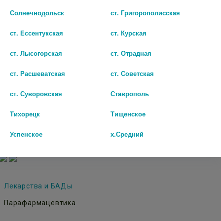
713 руб.
Солнечнодольск
ст. Григорополисская
шт
ст. Ессентукская
ст. Курская
В КОРЗИНУ
ст. Лысогорская
ст. Отрадная
ст. Расшеватская
ст. Советская
ст. Суворовская
Ставрополь
Тихорецк
Тищенское
Успенское
х.Средний
© Городская аптека - Маркетплейс. Все права защищены
Лекарства и БАДы
Парафармацевтика