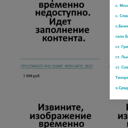
с. Мос
с. Спи
с.Безо
село 
ст. Гр
ст. Лы
ПРОСТАМОЛ УНО 320МГ. №30 КАПС. 0657
ст. Со
1 058 руб.
426 руб.
Тихор
х.Сре