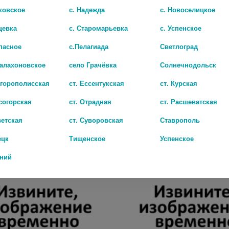
ковское
с. Надежда
с. Новоселицкое
цевка
с. Старомарьевка
с. Успенское
пасное
с.Пелагиада
Светлоград
Балахоновское
село Грачёвка
Солнечнодольск
игорополисская
ст. Ессентукская
ст. Курская
согорская
ст. Отрадная
ст. Расшеватская
СТАПРЕДИН Р-Р ДЛЯ В/М ВВЕД. 5МГ/МЛ АМП. 1МЛ №10
ПРЕДСТАНОРМИКС 0,5МГ N30 КА
ветская
ст. Суворовская
Ставрополь
1 377 руб.
ецк
Тищенское
Успенское
дний