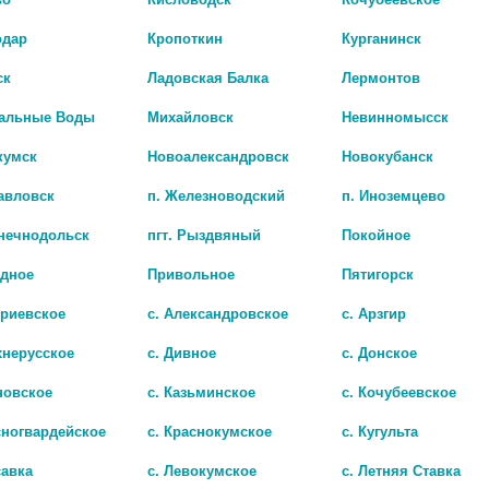
одар
Кропоткин
Курганинск
ск
Ладовская Балка
Лермонтов
альные Воды
Михайловск
Невинномысск
кумск
Новоалександровск
Новокубанск
авловск
п. Железноводский
п. Иноземцево
лнечнодольск
пгт. Рыздвяный
Покойное
адное
Привольное
Пятигорск
5МГ. №30 ТАБ. П/П/О
КОРНАМ 5МГ. №20 ТАБ. /ЛЕК/ 623
триевское
с. Александровское
с. Арзгир
628 руб.
хнерусское
с. Дивное
с. Донское
новское
с. Казьминское
с. Кочубеевское
сногвардейское
с. Краснокумское
с. Кугульта
савка
с. Левокумское
с. Летняя Ставка