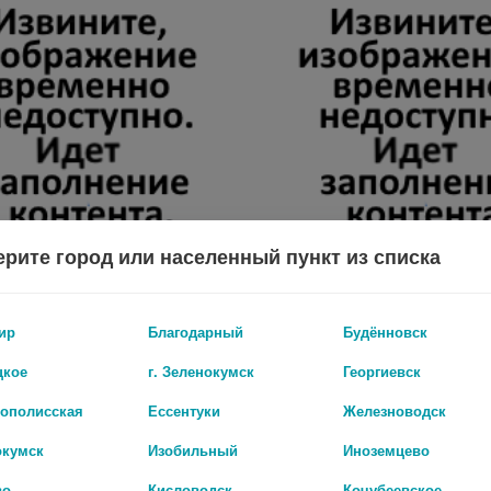
рите город или населенный пункт из списка
Т N10 СУПП РЕКТ
ЭКСТАПРОСТ 0,01 N10 СУПП РЕКТ
ир
Благодарный
Будённовск
0 руб.
цкое
г. Зеленокумск
Георгиевск
рополисская
Ессентуки
Железноводск
окумск
Изобильный
Иноземцево
во
Кисловодск
Кочубеевское