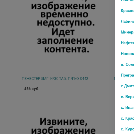
Красн
Лабин
Минер
Нефте
Новоп
п. Со
Прегр
ПЕНЕСТЕР 5МГ. №30 ТАБ. П/П/О 3442
ПЕНЕСТЕР 
с Дми
486 руб.
493 руб.
с. Вер
с. Ива
с. Кра
с. Кур