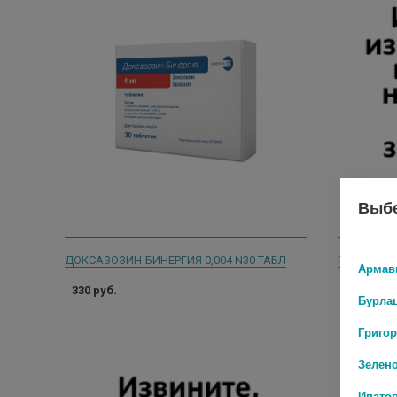
Выбе
ДОКСАЗОЗИН-БИНЕРГИЯ 0,004 N30 ТАБЛ
ПРОСТОУРИ
Армав
330 руб.
669 руб.
Бурла
Григо
Зелен
Ипато