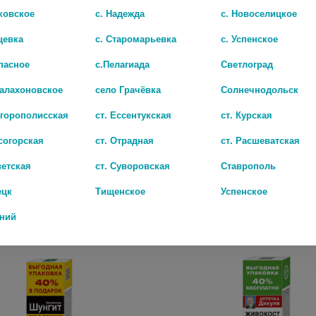
ковское
с. Надежда
с. Новоселицкое
цевка
с. Старомарьевка
с. Успенское
пасное
с.Пелагиада
Светлоград
Балахоновское
село Грачёвка
Солнечнодольск
игорополисская
ст. Ессентукская
ст. Курская
согорская
ст. Отрадная
ст. Расшеватская
МАКЛЮРА С ГРЯЗЬЮ САКСКОГО ОЗЕРА ГЕЛЬ-БАЛЬЗАМ Д/ТЕЛА 125МЛ.
ветская
ст. Суворовская
Ставрополь
657 руб.
ецк
Тищенское
Успенское
дний