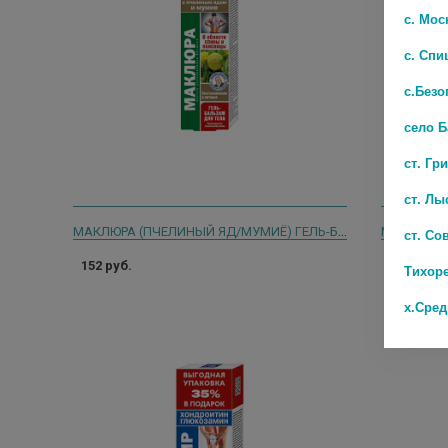
с. Мос
с. Спи
с.Безо
село 
ст. Гр
ст. Лы
МАКЛЮРА (ПЧЕЛИНЫЙ ЯД/МУМИЁ) ГЕЛЬ-БАЛЬЗАМ Д/ТЕЛА 125 МЛ
ст. Со
152 руб.
154 руб.
Тихор
х.Сре