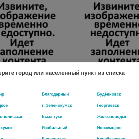
рите город или населенный пункт из списка
ДОКТОР БУБНОВСКИЙ ПОМОЖЕТ ГЕЛЬ-БАЛЬЗАМ Д/ТЕЛА ОКОПНИК 125 МЛ ТУБА/ПАЧ. КАРТ
ир
Благодарный
Будённовск
136 руб.
цкое
г. Зеленокумск
Георгиевск
рополисская
Ессентуки
Железноводск
окумск
Изобильный
Иноземцево
во
Кисловодск
Кочубеевское