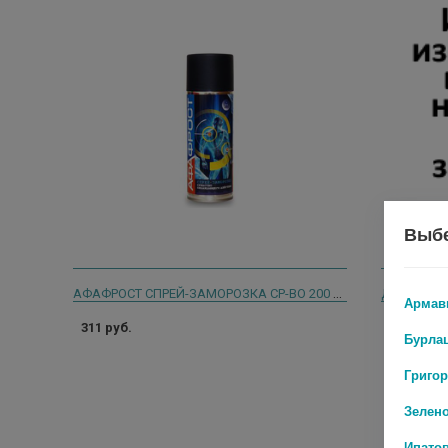
Выбе
АФАФРОСТ СПРЕЙ-ЗАМОРОЗКА СР-ВО 200 МЛ ОХЛАЖД
Армав
311 руб.
153 руб.
Бурла
Григо
Зелен
Ипато