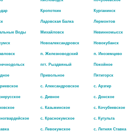
одар
Кропоткин
Курганинск
ск
Ладовская Балка
Лермонтов
альные Воды
Михайловск
Невинномысск
кумск
Новоалександровск
Новокубанск
авловск
п. Железноводский
п. Иноземцево
лнечнодольск
пгт. Рыздвяный
Покойное
адное
Привольное
Пятигорск
ХОНДРОКСИД АРТРА МАЗЬ Д/НАР.ПРИМ. 5% ТУБА 30Г 0430
ХОНДРОИТИН-АКОС 5% 30Г. МАЗЬ
триевское
с. Александровское
с. Арзгир
394 руб.
хнерусское
с. Дивное
с. Донское
новское
с. Казьминское
с. Кочубеевское
сногвардейское
с. Краснокумское
с. Кугульта
савка
с. Левокумское
с. Летняя Ставка