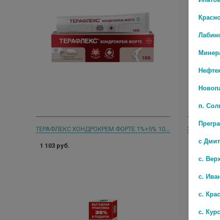
Красн
Лабин
Минер
Нефте
Новоп
п. Со
Прегр
ТЕРАФЛЕКС ХОНДРОКРЕМ ФОРТЕ 1%+5% 100Г.
с Дми
1 103 руб.
556 руб.
с. Вер
с. Ива
с. Кра
с. Кур