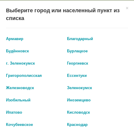
×
Мобильное приложение
Городская Аптека Маркетплейс
Выберите город или населенный пункт из
Городская Аптека
- In Google Play
Установить
списка
Бесплатно - Google Play
VIEW
ВХОД/РЕГИСТРАЦИЯ
Армавир
Благодарный
Будённовск
Бурлацкое
г. Зеленокумск
Георгиевск
Григорополисская
Ессентуки
КАТАЛОГ ТОВАРОВ
Железноводск
Зеленокумск
ГЛАВНАЯ
КАТАЛОГ
ЛЕКАРСТВА И БАДЫ
ВИТАМИНЫ И БАДЫ
Изобильный
Иноземцево
ВИТАМИННЫЕ КОМПЛЕКСЫ ДЛЯ ПОЖИЛЫХ
Ипатово
Кисловодск
Витаминные комплексы
Кочубеевское
Краснодар