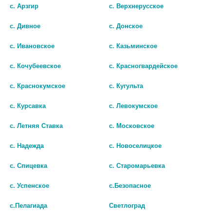
с. Арзгир
с. Верхнерусское
с. Дивное
с. Донское
с. Ивановское
с. Казьминское
с. Кочубеевское
с. Красногвардейское
с. Краснокумское
с. Кугульта
с. Курсавка
с. Левокумское
с. Летняя Ставка
с. Московское
с. Надежда
с. Новоселицкое
с. Спицевка
с. Старомарьевка
© Городская аптека - Маркетплейс. Все права защищены
с. Успенское
с.Безопасное
с.Пелагиада
Светлоград
Лекарства и БАДы