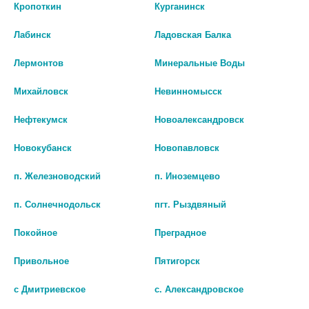
для пожилых
Кропоткин
Курганинск
Лабинск
Ладовская Балка
Лермонтов
Минеральные Воды
Михайловск
Невинномысск
Нефтекумск
Новоалександровск
Новокубанск
Новопавловск
п. Железноводский
п. Иноземцево
п. Солнечнодольск
пгт. Рыздвяный
Покойное
Преградное
Привольное
Пятигорск
с Дмитриевское
с. Александровское