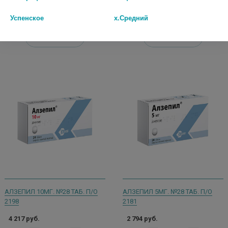
шт
шт
Успенское
х.Средний
В КОРЗИНУ
В КОРЗИНУ
АЛЗЕПИЛ 10МГ. №28 ТАБ. П/О
АЛЗЕПИЛ 5МГ. №28 ТАБ. П/О
2198
2181
4 217 руб.
2 794 руб.