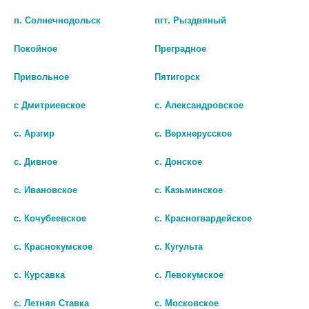
п. Солнечнодольск
пгт. Рыздвяный
В КОРЗИНУ
В КОРЗИНУ
Покойное
Преградное
Привольное
Пятигорск
с Дмитриевское
с. Александровское
с. Арзгир
с. Верхнерусское
с. Дивное
с. Донское
с. Ивановское
с. Казьминское
с. Кочубеевское
с. Красногвардейское
ЭКСЕЛОН 3МГ. №28 КАПС.
ЭКСЕЛОН 9,5МГ/СУТКИ №30
с. Краснокумское
с. Кугульта
ТРАНСДЕРМ.ТЕРАПЕВТ.СИСТЕМА
758 руб.
ПАК.
с. Курсавка
с. Левокумское
2 718 руб.
шт
с. Летняя Ставка
с. Московское