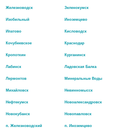
шт
Железноводск
Зеленокумск
В КОРЗИНУ
В КОРЗИНУ
Изобильный
Иноземцево
Ипатово
Кисловодск
Кочубеевское
Краснодар
Кропоткин
Курганинск
Лабинск
Ладовская Балка
Лермонтов
Минеральные Воды
Михайловск
Невинномысск
Нефтекумск
Новоалександровск
АЛЗЕПИЛ 10МГ. №56 ТАБ. П/П/О
ЭКСЕЛОН 1,5МГ. №28 КАПС.
Новокубанск
Новопавловск
6 689 руб.
716 руб.
п. Железноводский
п. Иноземцево
шт
шт