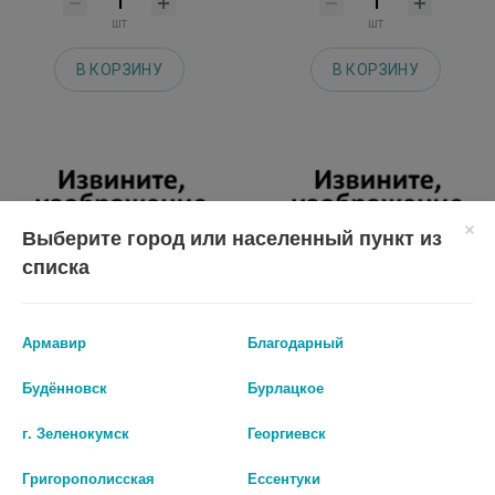
шт
шт
В КОРЗИНУ
В КОРЗИНУ
Выберите город или населенный пункт из
списка
Армавир
Благодарный
Будённовск
Бурлацкое
ЭКСЕЛОН 2МГ/МЛ. 50МЛ. Р-Р Д/
ДЕМЕНТИС 10МГ. №28 ТАБ.
ПРИЕМА ВНУТРЬ ФЛ.
г. Зеленокумск
Георгиевск
2 239 руб.
1 622 руб.
Григорополисская
Ессентуки
шт