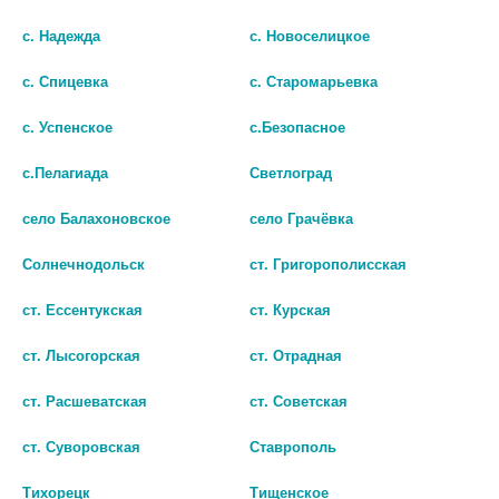
шт
В КОРЗИНУ
с. Надежда
с. Новоселицкое
В КОРЗИНУ
с. Спицевка
с. Старомарьевка
с. Успенское
с.Безопасное
с.Пелагиада
Светлоград
село Балахоновское
село Грачёвка
Солнечнодольск
ст. Григорополисская
ст. Ессентукская
ст. Курская
ст. Лысогорская
ст. Отрадная
ст. Расшеватская
ст. Советская
ЭКСЕЛОН 4,6МГ/СУТКИ №30
ЭКСЕЛОН 13,3МГ/СУТКИ №30
ТРАНСДЕРМ.ТЕРАПЕВТ.СИСТЕМА
ТРАНСДЕРМ.ТЕРАПЕВТ.СИСТЕМА
ПАК.
ПАК.
ст. Суворовская
Ставрополь
1 846 руб.
3 591 руб.
Тихорецк
Тищенское