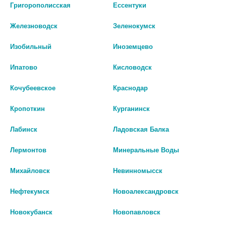
Григорополисская
Ессентуки
508 руб.
785 руб.
Железноводск
Зеленокумск
шт
шт
Изобильный
Иноземцево
В КОРЗИНУ
В КОРЗИНУ
Ипатово
Кисловодск
Кочубеевское
Краснодар
Кропоткин
Курганинск
Лабинск
Ладовская Балка
Лермонтов
Минеральные Воды
Михайловск
Невинномысск
Нефтекумск
Новоалександровск
ПОЛИДЕКСА 10,5МЛ. УШНЫЕ
ДИОКСИДИН 0,0025/МЛ 10МЛ
Новокубанск
Новопавловск
КАПЛИ+ПИПЕТКА 4556
ФЛАК/КАП КАПЛИ УШНЫЕ