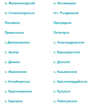
п. Железноводский
п. Иноземцево
536 руб.
479 руб.
п. Солнечнодольск
пгт. Рыздвяный
шт
шт
Покойное
Преградное
В КОРЗИНУ
В КОРЗИНУ
Привольное
Пятигорск
с Дмитриевское
с. Александровское
с. Арзгир
с. Верхнерусское
с. Дивное
с. Донское
с. Ивановское
с. Казьминское
с. Кочубеевское
с. Красногвардейское
с. Краснокумское
с. Кугульта
ФЕЛИСАНС УШН. КАПЛИ 10МГ/
АНАУРЕТТЕ СПРЕЙ Д/ОЧИЩ.
с. Курсавка
с. Левокумское
Г+40МГ/Г ФЛ.16Г №1 (+
УШНОЙ ПОЛОСТИ 15МЛ.