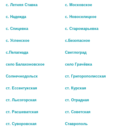
ПИПЕТКА)
с. Летняя Ставка
с. Московское
535 руб.
486 руб.
с. Надежда
с. Новоселицкое
шт
шт
с. Спицевка
с. Старомарьевка
В КОРЗИНУ
В КОРЗИНУ
с. Успенское
с.Безопасное
с.Пелагиада
Светлоград
село Балахоновское
село Грачёвка
Солнечнодольск
ст. Григорополисская
ст. Ессентукская
ст. Курская
ст. Лысогорская
ст. Отрадная
ст. Расшеватская
ст. Советская
ст. Суворовская
Ставрополь
АНАУРАН 25МЛ. КАПЛИ УШНЫЕ
ЦИПРОФЛОКСАЦИН 0,3% 5МЛ.