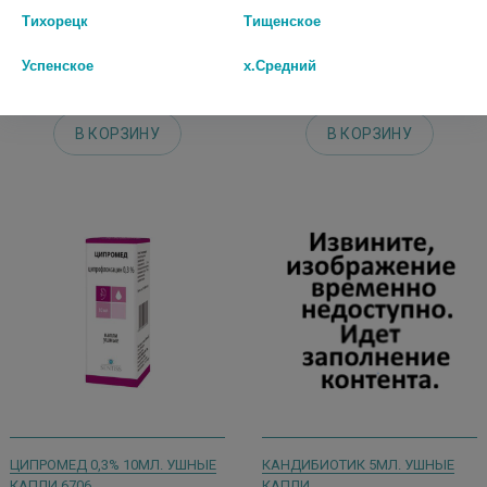
0070
ГЛ./УШНЫЕ КАПЛИ 3231
Тихорецк
Тищенское
579 руб.
51 руб.
Успенское
х.Средний
шт
шт
В КОРЗИНУ
В КОРЗИНУ
ЦИПРОМЕД 0,3% 10МЛ. УШНЫЕ
КАНДИБИОТИК 5МЛ. УШНЫЕ
КАПЛИ 6706
КАПЛИ