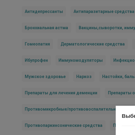
Антидепрессанты
Антипаразитарные средства
Бронхиальная астма
Вакцины,сыворотки, имм
Гомеопатия
Дерматологические средства
Ибупрофен
Иммуномодуляторы
Инфекцио
Мужское здоровье
Наркоз
Настойки, бал
Препараты для лечения деменции
Препараты о
Противомикробные/противовоспалительные средс
Выбе
Противопаркинсонические средства
Противоэп