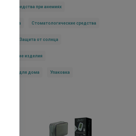
па
Средства при анемиях
но центра
Стоматологические средства
ское
Защита от солнца
педические изделия
Товары для дома
Упаковка