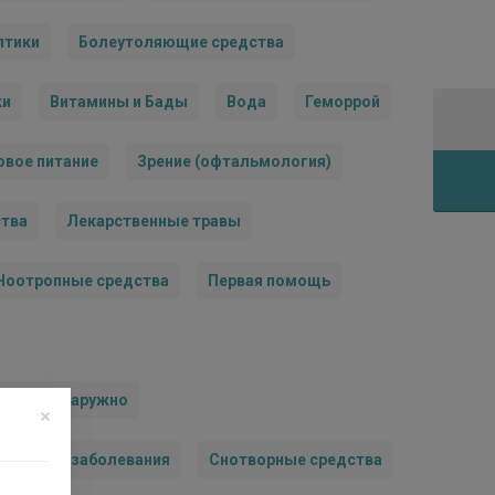
птики
Болеутоляющие средства
ки
Витамины и Бады
Вода
Геморрой
овое питание
Зрение (офтальмология)
ства
Лекарственные травы
Ноотропные средства
Первая помощь
редства наружно
удистые заболевания
Снотворные средства