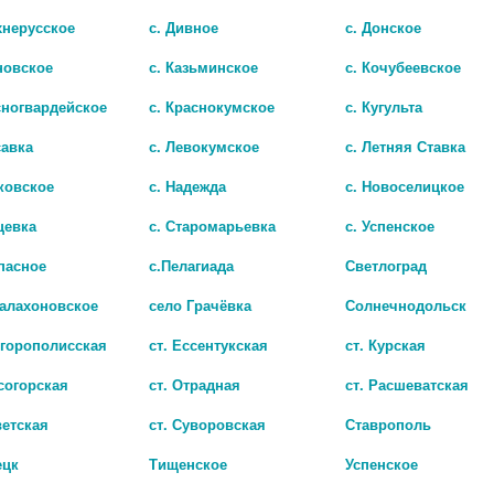
хнерусское
с. Дивное
с. Донское
новское
с. Казьминское
с. Кочубеевское
сногвардейское
с. Краснокумское
с. Кугульта
савка
с. Левокумское
с. Летняя Ставка
Т
ОНОМЕТР МТ-60 АВТОМАТ НА ЗАПЯСТЬЕ
ковское
с. Надежда
с. Новоселицкое
3550
цевка
с. Старомарьевка
с. Успенское
пасное
с.Пелагиада
Светлоград
Балахоновское
село Грачёвка
Солнечнодольск
игорополисская
ст. Ессентукская
ст. Курская
согорская
ст. Отрадная
ст. Расшеватская
ветская
ст. Суворовская
Ставрополь
ецк
Тищенское
Успенское
И
НГАЛЯТОР КОМПРЕССОРНЫЙ AMNB-502 ПАРОВОЗИК