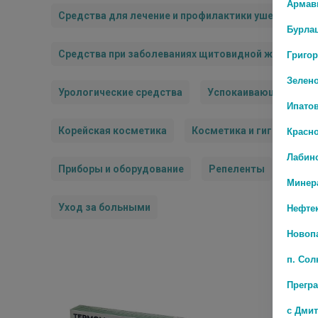
Армав
Средства для лечение и профилактики ушей
Ср
Бурла
Григо
Средства при заболеваниях щитовидной железы
Зелен
Урологические средства
Успокаивающие сред
Ипато
Красн
Корейская косметика
Косметика и гигиена
Лабин
Приборы и оборудование
Репеленты
Средс
Минер
Нефте
Уход за больными
Новоп
п. Со
Прегр
с Дми