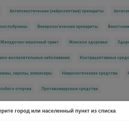
Антипсихотические (нейролептики) препараты
Антисе
уноглобулины
Венерологические препараты
Венотони
Желудочно-кишечный тракт
Женское здоровье
Здор
нно-воспалительные заболевания
Контрацептивные сред
ьзамы, сиропы, эликисиры
Неврологические средства
собого отпуска
Противовирусные средства
тва внутрь
Противомикробные/противовоспалительные с
рите город или населенный пункт из списка
илептические препараты
Растворители
Сердечно-сос