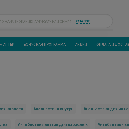
КАТАЛОГ
А АПТЕК
БОНУСНАЯ ПРОГРАММА
АКЦИИ
ОПЛАТА И ДОСТА
ая кислота
Анальгетики внутрь
Анальгетики для инъе
ства
Антибиотики внутрь для взрослых
Антибиотики вн