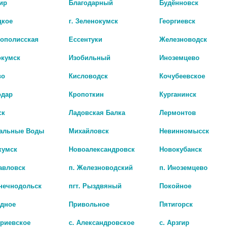
ир
Благодарный
Будённовск
едства от вредных привычек
Средства от простуды и грип
цкое
г. Зеленокумск
Георгиевск
рополисская
Ессентуки
Железноводск
Средства при сахарном диабете
Стимуляторы дыхатель
окумск
Изобильный
Иноземцево
ства
Парафармацевтика
Ароматерапия
Белье жен
во
Кисловодск
Кочубеевское
одар
Кропоткин
Курганинск
Лечебная косметика
Мама и малыш
Оптика
Орто
ск
Ладовская Балка
Лермонтов
тва по уходу за животными
Таблетницы и контейнеры
альные Воды
Михайловск
Невинномысск
кумск
Новоалександровск
Новокубанск
авловск
п. Железноводский
п. Иноземцево
лнечнодольск
пгт. Рыздвяный
Покойное
адное
Привольное
Пятигорск
триевское
с. Александровское
с. Арзгир