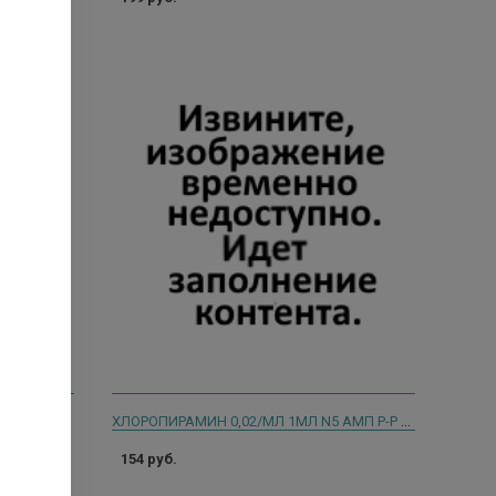
ХЛОРОПИРАМИН 0,02/МЛ 1МЛ N5 АМП Р-Р В/В В/М /БИОСИНТЕЗ/
.О. 6969
154 руб.