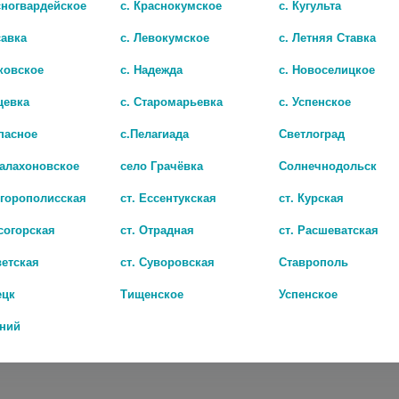
сногвардейское
с. Краснокумское
с. Кугульта
савка
с. Левокумское
с. Летняя Ставка
ковское
с. Надежда
с. Новоселицкое
цевка
с. Старомарьевка
с. Успенское
пасное
с.Пелагиада
Светлоград
Балахоновское
село Грачёвка
Солнечнодольск
игорополисская
ст. Ессентукская
ст. Курская
согорская
ст. Отрадная
ст. Расшеватская
ветская
ст. Суворовская
Ставрополь
ецк
Тищенское
Успенское
СИНЕФИСТИЛ 0,001/МЛ 20 МЛ ФЛАК КАПЛИ Д/ПРИЕМА ВНУТРЬ 4896
ЦЕТИРИЗИН-ТЕВА 10МГ. №20 ТАБ.
дний
126 руб.