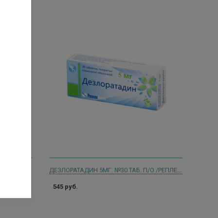
ДЕЗЛОРАТАДИН 5МГ. №30 ТАБ. П/О /РЕПЛЕК ФАРМ/
 П/О
545 руб.