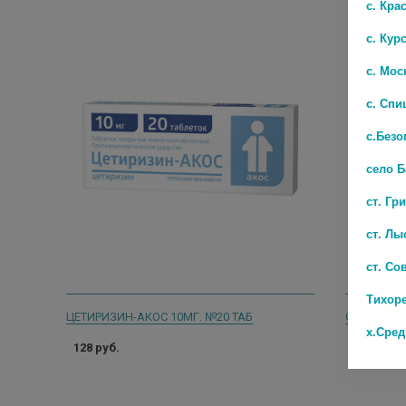
с. Кра
с. Кур
с. Мос
с. Спи
с.Безо
село 
ст. Гр
ст. Лы
ст. Со
Тихор
ЦЕТИРИЗИН-АКОС 10МГ. №20 ТАБ
х.Сре
128 руб.
0 руб.