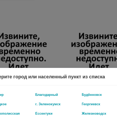
рите город или населенный пункт из списка
ир
Благодарный
Будённовск
цкое
г. Зеленокумск
Георгиевск
АНОВЕЛЬ 120МГ. №20 ТАБ.
рополисская
Ессентуки
Железноводск
55 руб.