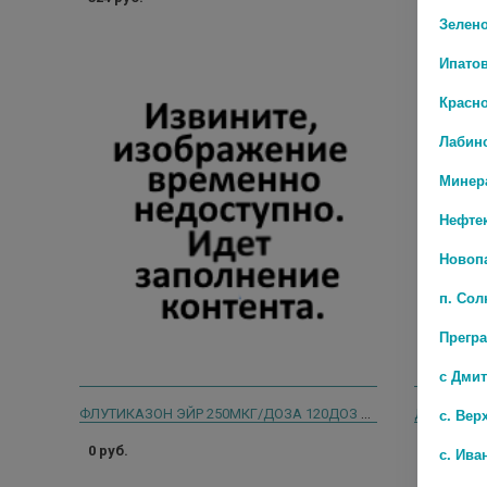
Зелен
Ипато
Красн
Лабин
Минер
Нефте
Новоп
п. Со
Прегр
с Дми
ФЛУТИКАЗОН ЭЙР 250МКГ/ДОЗА 120ДОЗ АЭРОЗОЛЬ Д/ИНГ ДОЗ
с. Вер
0 руб.
0 руб.
с. Ива