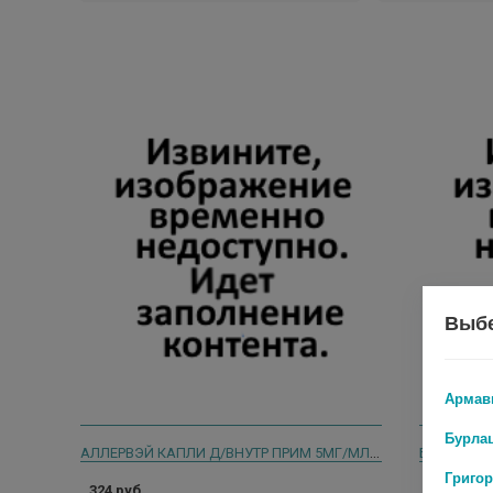
Выбе
Армав
Бурла
АЛЛЕРВЭЙ КАПЛИ Д/ВНУТР ПРИМ 5МГ/МЛ 20МЛ №1
БЕКСИСТ-С
Григо
324 руб.
813 руб.