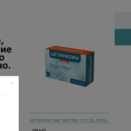
ЦЕТИРИЗИН 10МГ. №10 ТАБ.П/П/О /РЕПЛЕКФАРМ/БЕРЕЗОВСКИЙ/
ЦЕТИРИЗИН 10МГ №30 ТАБ. П/П/ ОБ. /ВЕЛФАРМ/
199 руб.