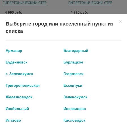
ГИПЕРТОНИЧЕСКИЙ СТЕР
ГИПЕРТОНИЧЕСКИЙ СТЕР
4 990 руб.
4 990 руб.
Выберите город или населенный пункт из
шт
шт
списка
В КОРЗИНУ
В КОРЗИНУ
Армавир
Благодарный
Будённовск
Бурлацкое
г. Зеленокумск
Георгиевск
Григорополисская
Ессентуки
Железноводск
Зеленокумск
Изобильный
Иноземцево
Ипатово
Кисловодск
БЕРАКСОЛ-СОЛОФАРМ 7,5МГ/
АМБРОКСОЛ 7,5МГ/МЛ. 40МЛ. Р-