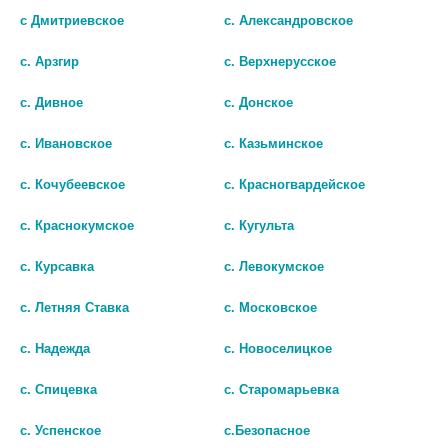
АМБРОКСОЛ РЕНЕВАЛ 7,5МГ/
АМБРОКСОЛ 7,5МГ/МЛ. 40МЛ. Р-
с Дмитриевское
с. Александровское
МЛ. 4МЛ. №15 Р-Р Д/ВН. ПРИМ.
Р Д/ВН. ПРИМ. И ИНГАЛ.
И ИНГАЛ. ТЮБ/КАП. /
ФЛ.КАП. /ОЗОН/
с. Арзгир
с. Верхнерусское
ОБНОВЛЕНИЕ/ 9199
138 руб.
233 руб.
с. Дивное
с. Донское
шт
с. Ивановское
с. Казьминское
шт
В КОРЗИНУ
с. Кочубеевское
с. Красногвардейское
В КОРЗИНУ
с. Краснокумское
с. Кугульта
с. Курсавка
с. Левокумское
с. Летняя Ставка
с. Московское
с. Надежда
с. Новоселицкое
с. Спицевка
с. Старомарьевка
с. Успенское
с.Безопасное