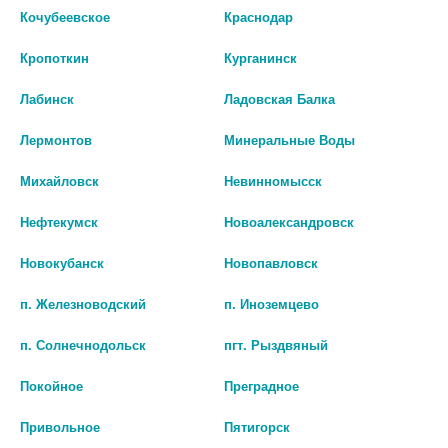
МЛ. 100МЛ. Р-Р Д/ВН. ПРИМ. И
Р Д/ВН. ПРИМ. И ИНГАЛ.
Кочубеевское
Краснодар
ИНГАЛ. ФЛ. /ГРОТЕКС/
ФЛ.КАП. /ОЗОН/ 4377
Кропоткин
Курганинск
234 руб.
134 руб.
Лабинск
Ладовская Балка
шт
шт
Лермонтов
Минеральные Воды
В КОРЗИНУ
В КОРЗИНУ
Михайловск
Невинномысск
Нефтекумск
Новоалександровск
Новокубанск
Новопавловск
п. Железноводский
п. Иноземцево
п. Солнечнодольск
пгт. Рыздвяный
Покойное
Преградное
Привольное
Пятигорск