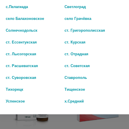
с.Пелагиада
Светлоград
АМБРОКСОЛ 30МГ/5МЛ Р-Р ДЛЯ
АМБРОБЕНЕ 15МГ/МЛ. 2МЛ. №5
ПРИЕМА ВНУТРЬ 100 МЛ. /
Р-Р Д/ИН. АМП.
село Балахоновское
село Грачёвка
ТУЛЬСКАЯ/ 8758
238 руб.
Солнечнодольск
ст. Григорополисская
187 руб.
шт
ст. Ессентукская
ст. Курская
шт
В КОРЗИНУ
ст. Лысогорская
ст. Отрадная
В КОРЗИНУ
ст. Расшеватская
ст. Советская
ст. Суворовская
Ставрополь
Тихорецк
Тищенское
Успенское
х.Средний