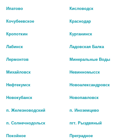
Ипатово
Кисловодск
Кочубеевское
Краснодар
Кропоткин
Курганинск
Лабинск
Ладовская Балка
Лермонтов
Минеральные Воды
ФЛЕКСИД 500МГ. №14 ТАБ.П/
ЛЕФОКЦИН БИОКС ТАБ. П/О
ПЛЕН/ОБОЛ 7226
ПЛЕН. 500МГ №10
Михайловск
Невинномысск
нет в наличии
нет в наличии
Нефтекумск
Новоалександровск
В КОРЗИНУ
В КОРЗИНУ
Новокубанск
Новопавловск
п. Железноводский
п. Иноземцево
п. Солнечнодольск
пгт. Рыздвяный
Покойное
Преградное