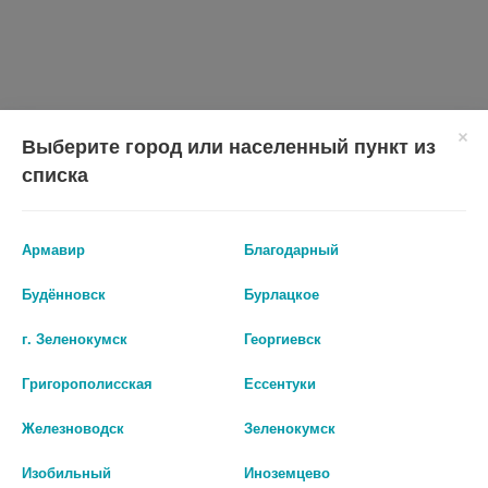
Выберите город или населенный пункт из
списка
Армавир
Благодарный
Показать все ...
Будённовск
Бурлацкое
г. Зеленокумск
Георгиевск
Аналоги по действию
Григорополисская
Ессентуки
Железноводск
Зеленокумск
Изобильный
Иноземцево