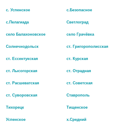
с. Успенское
с.Безопасное
с.Пелагиада
Светлоград
село Балахоновское
село Грачёвка
Солнечнодольск
ст. Григорополисская
ГЛЕВО 500МГ. №10 ТАБ. П/П/
ЛЕВОФЛОКСАЦИН КАПЛИ
ст. Ессентукская
ст. Курская
О
ГЛАЗНЫЕ 0,5% 5МЛ ФЛ-КАП
84
93
ст. Лысогорская
ст. Отрадная
В КОРЗИНУ
В КОРЗИНУ
ст. Расшеватская
ст. Советская
ст. Суворовская
Ставрополь
Тихорецк
Тищенское
Успенское
х.Средний