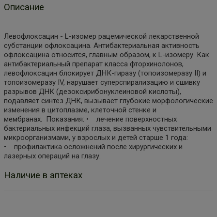
Описание
Левофлоксацин - L-изомер рацемической лекарственной
субстанции офлоксацина. Антибактериальная активность
офлоксацина относится, главным образом, к L-изомеру. Как
антибактериальный препарат класса фторхинолонов,
левофлоксацин блокирует ДНК-гиразу (топоизомеразу II) и
топоизомеразу IV, нарушает суперспирализацию и сшивку
разрывов ДНК (дезоксирибонуклеиновой кислоты),
подавляет синтез ДНК, вызывает глубокие морфологические
изменения в цитоплазме, клеточной стенке и
мембранах. Показания: • лечение поверхностных
бактериальных инфекций глаза, вызванных чувствительными
микроорганизмами, у взрослых и детей старше 1 года:
• профилактика осложнений после хирургических и
лазерных операций на глазу.
Наличие в аптеках