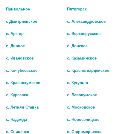
Привольное
Пятигорск
с Дмитриевское
с. Александровское
с. Арзгир
с. Верхнерусское
с. Дивное
с. Донское
ГЛЕВО 500МГ. №5 ТАБ. П/П/О
ЛЕВОФЛОКСАЦИН 0,5% 5МЛ.
с. Ивановское
с. Казьминское
№1 ГЛ.КАПЛИ /
42
БЕЛМЕДПРЕПАРАТЫ/
с. Кочубеевское
с. Красногвардейское
В КОРЗИНУ
83
с. Краснокумское
с. Кугульта
В КОРЗИНУ
с. Курсавка
с. Левокумское
с. Летняя Ставка
с. Московское
с. Надежда
с. Новоселицкое
с. Спицевка
с. Старомарьевка