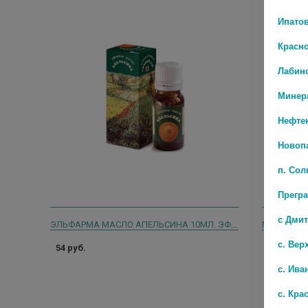
Ипато
Красн
Лабин
Минер
Нефте
Новоп
п. Со
Прегр
с Дми
ЭЛЬФАРМА МАСЛО АПЕЛЬСИНА 10МЛ. ЭФИРНОЕ
с. Вер
54 руб.
0 руб.
с. Ива
с. Кра