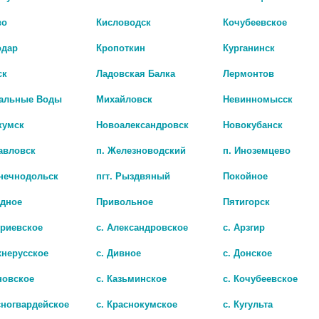
во
Кисловодск
Кочубеевское
одар
Кропоткин
Курганинск
ск
Ладовская Балка
Лермонтов
альные Воды
Михайловск
Невинномысск
кумск
Новоалександровск
Новокубанск
авловск
п. Железноводский
п. Иноземцево
лнечнодольск
пгт. Рыздвяный
Покойное
адное
Привольное
Пятигорск
триевское
с. Александровское
с. Арзгир
МИРРОЛЛА МАСЛО ОБЛЕПИХИ КОСМЕТ. 100МЛ. ФЛ.
хнерусское
с. Дивное
с. Донское
0 руб.
новское
с. Казьминское
с. Кочубеевское
сногвардейское
с. Краснокумское
с. Кугульта