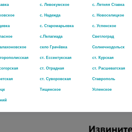
савка
с. Левокумское
с. Летняя Ставка
ковское
с. Надежда
с. Новоселицкое
цевка
с. Старомарьевка
с. Успенское
пасное
с.Пелагиада
Светлоград
Балахоновское
село Грачёвка
Солнечнодольск
игорополисская
ст. Ессентукская
ст. Курская
согорская
ст. Отрадная
ст. Расшеватская
ветская
ст. Суворовская
Ставрополь
 МАСЛО ПЕРСИК 25МЛ.
ецк
Тищенское
Успенское
132 руб.
дний