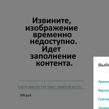
Выбе
Армав
ОЛЕОС МАСЛО ТУЯ 10МЛ. ЭФИРНОЕ И/У [OLEOS] АСПЕРА
ОЛЕОС МА
Бурла
208 руб.
399 руб.
Григо
Зелен