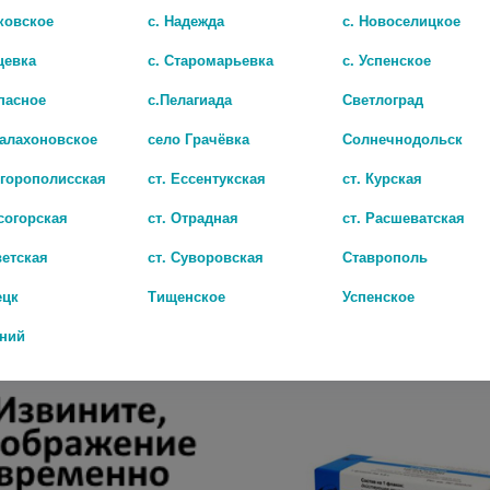
ковское
с. Надежда
с. Новоселицкое
цевка
с. Старомарьевка
с. Успенское
пасное
с.Пелагиада
Светлоград
Балахоновское
село Грачёвка
Солнечнодольск
игорополисская
ст. Ессентукская
ст. Курская
согорская
ст. Отрадная
ст. Расшеватская
ЦЕФТРИАКСОН 1Г. №1 ПОР. Д/Р-РА Д/В/В,В/М ФЛ. /БЕЛМЕДПРЕПАРАТЫ/
ветская
ст. Суворовская
Ставрополь
178 руб.
ецк
Тищенское
Успенское
дний