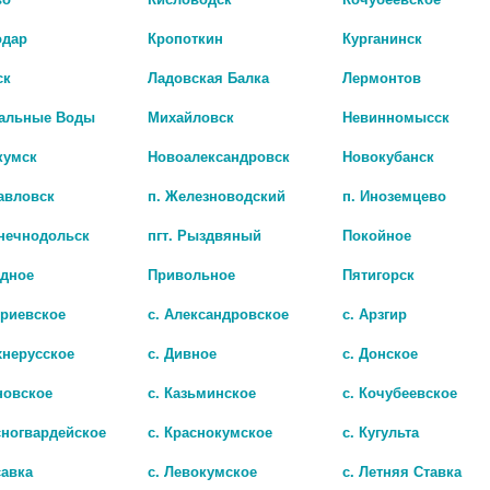
одар
Кропоткин
Курганинск
ск
Ладовская Балка
Лермонтов
альные Воды
Михайловск
Невинномысск
кумск
Новоалександровск
Новокубанск
авловск
п. Железноводский
п. Иноземцево
лнечнодольск
пгт. Рыздвяный
Покойное
адное
Привольное
Пятигорск
ЦЕФТРИАКСОН 1Г. №50 ФЛ. /КРАСФАРМА/ 7145
триевское
с. Александровское
с. Арзгир
.
337 руб.
хнерусское
с. Дивное
с. Донское
новское
с. Казьминское
с. Кочубеевское
сногвардейское
с. Краснокумское
с. Кугульта
савка
с. Левокумское
с. Летняя Ставка