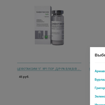
Выбе
ЦЕФОТАКСИМ 1Г. №1 ПОР. Д/Р-РА В/М,В/В ФЛ. /КРАСФАРМА/ 7046
Армав
45 руб.
115 руб.
Бурла
Григо
Зелен
Ипато