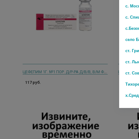
с. Мос
с. Спи
с.Безо
село 
ст. Гр
ст. Лы
ЦЕФЕПИМ 1Г. №1 ПОР. Д/Р-РА Д/В/В, В/М ФЛ. /ДЕКО/ 2181
ст. Со
117 руб.
51 руб.
Тихор
х.Сре