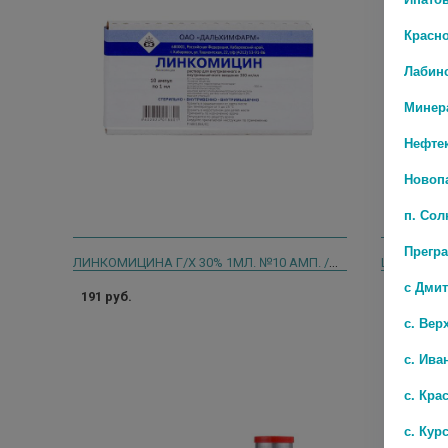
Красн
Лабин
Минер
Нефте
Новоп
п. Со
Прегр
ЛИНКОМИЦИНА Г/Х 30% 1МЛ. №10 АМП. /ДАЛЬХИМФАРМ/ 3980
с Дми
191 руб.
1 497 руб
с. Вер
с. Ива
с. Кра
с. Кур