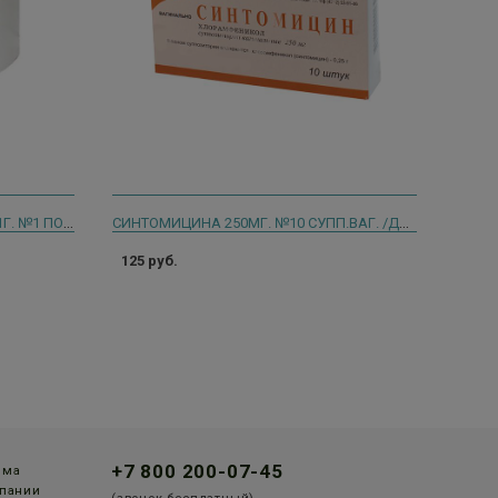
ЦЕФАЗОЛИНА НАТРИЕВАЯ СОЛЬ 1Г. №1 ПОР. Д/Р-РА В/В,В/М ФЛ. /ДЕКО/
СИНТОМИЦИНА 250МГ. №10 СУПП.ВАГ. /ДАЛЬХИМФАРМ/
125 руб.
+7 800 200-07-45
мма
пании