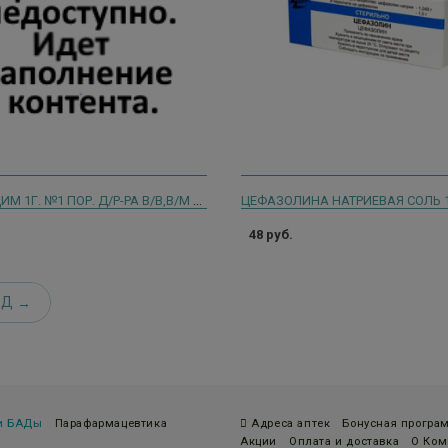
ЦЕФТАЗИДИМ 1Г. №1 ПОР. Д/Р-РА В/В,В/М ФЛ. /ДЕКО/ 2273
48 руб.
ЕД
 и БАДы
Парафармацевтика
Адреса аптек
Бонусная програ
Акции
Оплата и доставка
О Ком