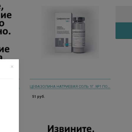
ЦЕФАЗОЛИНА НАТРИЕВАЯ СОЛЬ 1Г. №1 ПОР. Д/Р-РА В/В,В/М ФЛ. /КРАСФАРМА/
/В, В/М ФЛ.
51 руб.