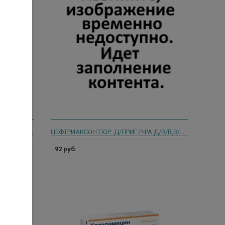
МЕРОПЕНЕМ 1Г. №1 ПОР. Д/ПРИГ. Р-РА Д/В/В ФЛ. /БЕЛМЕДПРЕПАРАТЫ/ 2629
ЦЕФТРИАКСОН ПОР. Д/ПРИГ.Р-РА Д/В/В,В/М 1Г. №1 ИНД. УП. 3631
92 руб.