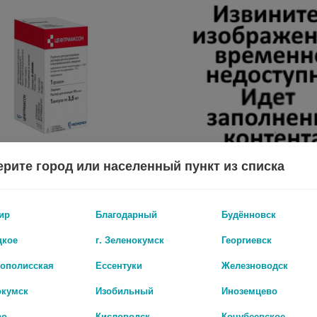
рите город или населенный пункт из списка
ЦЕФТРИАКСОН 1Г. №1 ПОР. Д/Р-РА Д/В/В,В/М ФЛ.+Р-ЛЬ (ЛИДОКАИН Р-Р Д/ИН 10МГ/МЛ АМП.3,5МЛ) /БИОХИМИК/
ЦЕФЕПИМ 1Г. №1 ПОР. Д/Р-РА Д/В
ир
Благодарный
Будённовск
127 руб.
цкое
г. Зеленокумск
Георгиевск
рополисская
Ессентуки
Железноводск
окумск
Изобильный
Иноземцево
во
Кисловодск
Кочубеевское