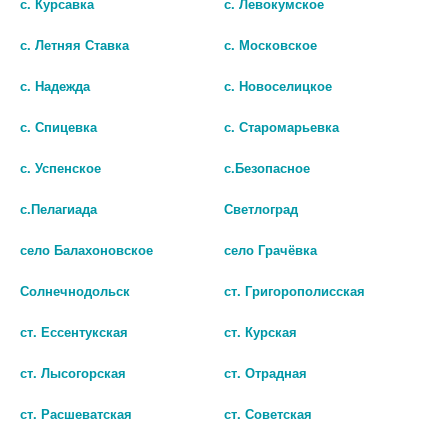
с. Курсавка
с. Левокумское
шт
шт
с. Летняя Ставка
с. Московское
В КОРЗИНУ
В КОРЗИНУ
с. Надежда
с. Новоселицкое
с. Спицевка
с. Старомарьевка
с. Успенское
с.Безопасное
с.Пелагиада
Светлоград
село Балахоновское
село Грачёвка
Солнечнодольск
ст. Григорополисская
ст. Ессентукская
ст. Курская
ст. Лысогорская
ст. Отрадная
НАКОСТЫЛЬНИК Д/ТРОСТЕЙ
КОСТЫЛИ ЛОКТ. С РЕГУЛ.
КОСТЫЛЕЙ №19 СЕРЫЙ
НИЖН.СЕКЦИЯМИ /АРТ.26/
ст. Расшеватская
ст. Советская
(НАКОНЕЧНИК)
973 руб.