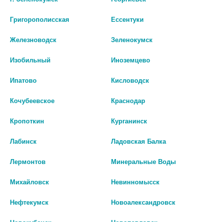
шт
шт
Григорополисская
Ессентуки
В КОРЗИНУ
В КОРЗИНУ
Железноводск
Зеленокумск
Изобильный
Иноземцево
Ипатово
Кисловодск
Кочубеевское
Краснодар
Кропоткин
Курганинск
Лабинск
Ладовская Балка
Лермонтов
Минеральные Воды
Михайловск
Невинномысск
НАКОСТЫЛЬНИК Д/ТРОСТЕЙ
КОСТЫЛИ ДЕРЕВЯННЫЕ Д/
КОСТЫЛЕЙ №18 (НАКОНЕЧНИК)
ПОДРОСТКОВ /АРТ.743П/
Нефтекумск
Новоалександровск
94 руб.
2 057 руб.