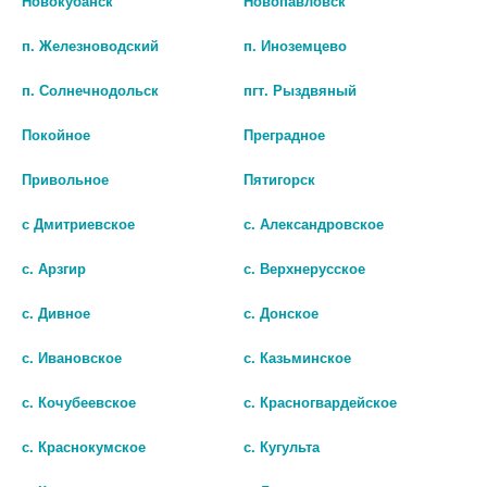
Новокубанск
Новопавловск
шт
шт
п. Железноводский
п. Иноземцево
В КОРЗИНУ
В КОРЗИНУ
п. Солнечнодольск
пгт. Рыздвяный
Покойное
Преградное
Привольное
Пятигорск
с Дмитриевское
с. Александровское
с. Арзгир
с. Верхнерусское
с. Дивное
с. Донское
с. Ивановское
с. Казьминское
с. Кочубеевское
с. Красногвардейское
НАКОСТЫЛЬНИК Д/ТРОСТЕЙ
НАКОСТЫЛЬНИК Д/ТРОСТЕЙ
КОСТЫЛЕЙ №22 (НАКОНЕЧНИК)
КОСТЫЛЕЙ №24 (НАКОНЕЧНИК)
с. Краснокумское
с. Кугульта
195 руб.
106 руб.