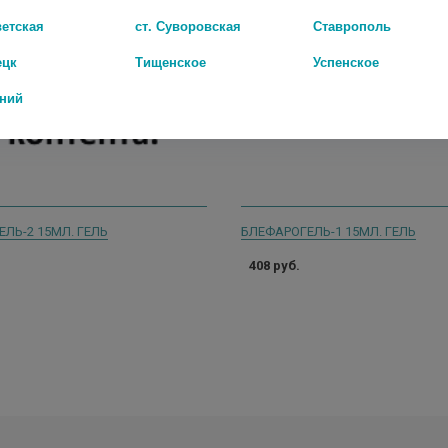
ветская
ст. Суворовская
Ставрополь
ецк
Тищенское
Успенское
дний
ЛЬ-2 15МЛ. ГЕЛЬ
БЛЕФАРОГЕЛЬ-1 15МЛ. ГЕЛЬ
408 руб.