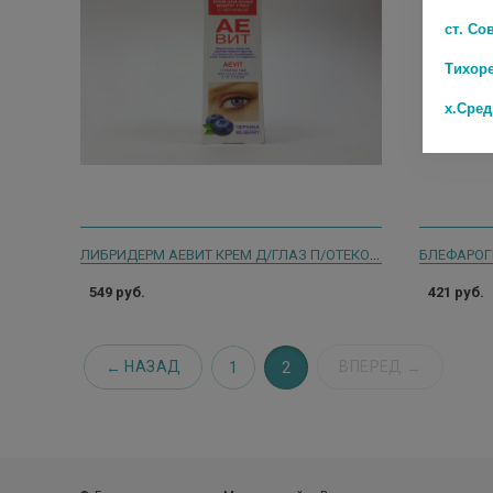
ст. Со
Тихор
х.Сре
ЛИБРИДЕРМ АЕВИТ КРЕМ Д/ГЛАЗ П/ОТЕКОВ ЧЕРНИКА 20МЛ. [LIBREDERM]
БЛЕФАРОГЕ
549 руб.
421 руб.
НАЗАД
ВПЕРЕД
1
2