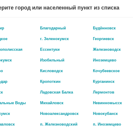
рите город или населенный пункт из списка
ир
Благодарный
Будённовск
цкое
г. Зеленокумск
Георгиевск
рополисская
Ессентуки
Железноводск
окумск
Изобильный
Иноземцево
во
Кисловодск
Кочубеевское
одар
Кропоткин
Курганинск
ЕЛЬ ОЧИЩЕНИЕ 30МЛ. ГЕЛЬ
ск
Ладовская Балка
Лермонтов
4 712 руб.
альные Воды
Михайловск
Невинномысск
кумск
Новоалександровск
Новокубанск
авловск
п. Железноводский
п. Иноземцево