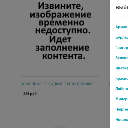
Выбе
Армав
Бурла
Григо
Зелен
Ипато
Красн
КОМПЛИМЕНТ ЖИДКИЕ ПАТЧИ Д/КОЖИ ГЛАЗ СОХРАНЕНИЕ МОЛОДОСТИ. 50МЛ.
БЛЕФАРОГ
Лабин
224 руб.
719 руб.
Минер
Нефте
Новоп