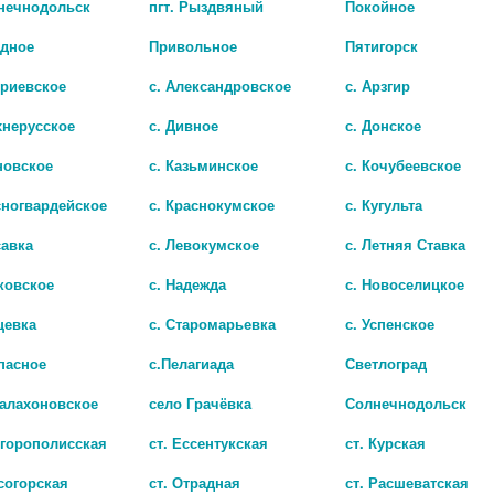
лнечнодольск
пгт. Рыздвяный
Покойное
адное
Привольное
Пятигорск
триевское
с. Александровское
с. Арзгир
хнерусское
с. Дивное
с. Донское
новское
с. Казьминское
с. Кочубеевское
сногвардейское
с. Краснокумское
с. Кугульта
савка
с. Левокумское
с. Летняя Ставка
ковское
с. Надежда
с. Новоселицкое
ЛИБРИДЕРМ ВИТАМИН Е КРЕМ АНТИОКСИДАНТ Д/ГЛАЗ 20МЛ. [LIBREDERM]
цевка
с. Старомарьевка
с. Успенское
990 руб.
пасное
с.Пелагиада
Светлоград
Балахоновское
село Грачёвка
Солнечнодольск
игорополисская
ст. Ессентукская
ст. Курская
согорская
ст. Отрадная
ст. Расшеватская