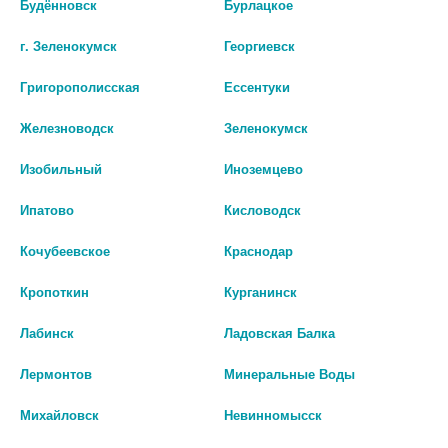
Будённовск
Бурлацкое
221 руб.
373 руб.
г. Зеленокумск
Георгиевск
шт
шт
Григорополисская
Ессентуки
В КОРЗИНУ
В КОРЗИНУ
Железноводск
Зеленокумск
Изобильный
Иноземцево
Ипатово
Кисловодск
Кочубеевское
Краснодар
Кропоткин
Курганинск
Лабинск
Ладовская Балка
Лермонтов
Минеральные Воды
ФРЕНЧИ УМНАЯ ЭМАЛЬ
ЛОШАДИНАЯ СИЛА
Михайловск
Невинномысск
ФИНИШНОЕ ПОКРЫТИЕ С
РЕАНИМАТОР Д/ПОВР./РАССЛ.
ЭФФЕКТОМ ГЕЛЬ-ЛАКА 11МЛ
НОГТЕЙ 10МЛ.С ХИТОЗАНОМ И