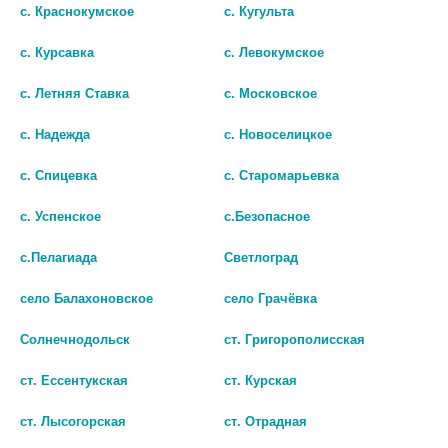
НОГТЕЙ 8 В1 SOS ФОРТЕ 10 МЛ
НОГТЕЙ УЛЬТРА ЭМАЛЬ ВВ (С
с. Краснокумское
с. Кугульта
МАСЛОМ АВОКАДО) 10 МЛ
418 руб.
с. Курсавка
с. Левокумское
416 руб.
шт
с. Летняя Ставка
с. Московское
шт
В КОРЗИНУ
с. Надежда
с. Новоселицкое
В КОРЗИНУ
с. Спицевка
с. Старомарьевка
с. Успенское
с.Безопасное
с.Пелагиада
Светлоград
село Балахоновское
село Грачёвка
Солнечнодольск
ст. Григорополисская
ст. Ессентукская
ст. Курская
ст. Лысогорская
ст. Отрадная