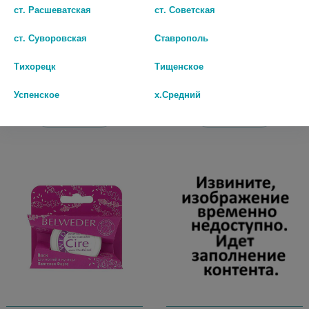
ФРЕНЧИ УМНАЯ ЭМАЛЬ ЛАК-
ЭВЕЛИН NAIL PROF СРЕДСТВО
ст. Расшеватская
ст. Советская
УКРЕПИТЕЛЬ №118 КРЕМ-БРЮЛЕ
БРИЛЛИАНТ ПОДМ УП УКРЕПЛ
11МЛ.
СР-ВО Д НОГТЕЙ LL12NTDIAMN 3
ст. Суворовская
Ставрополь
169 руб.
191 руб.
Тихорецк
Тищенское
шт
шт
Успенское
х.Средний
В КОРЗИНУ
В КОРЗИНУ