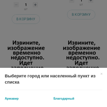
шт
шт
В КОРЗИНУ
В КОРЗИНУ
Выберите город или населенный пункт из
списка
ФРЕНЧИ УМНАЯ ЭМАЛЬ ЛАК-
БЕЛЬВЕДЕР ЛАК Д/УКР.НОГТЕЙ
УКРЕПИТЕЛЬ №115 ГРЯЗНЫЕ
КРЕМНИЙ+ЭК.КОРАЛЛА 8МЛ.
Армавир
Благодарный
ТАНЦЫ 11МЛ.
[BELWEDER]