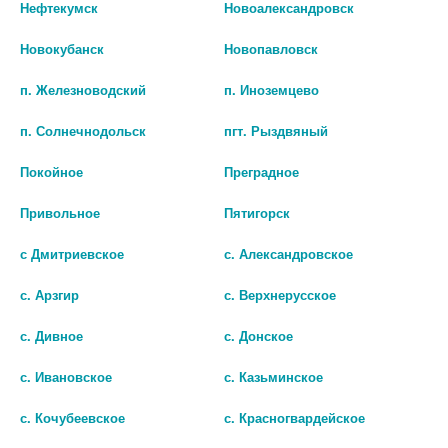
Нефтекумск
Новоалександровск
ВИТАМИНОМ F
217 руб.
454 руб.
Новокубанск
Новопавловск
шт
п. Железноводский
п. Иноземцево
шт
В КОРЗИНУ
п. Солнечнодольск
пгт. Рыздвяный
В КОРЗИНУ
Покойное
Преградное
Привольное
Пятигорск
с Дмитриевское
с. Александровское
с. Арзгир
с. Верхнерусское
с. Дивное
с. Донское
с. Ивановское
с. Казьминское
с. Кочубеевское
с. Красногвардейское
ЛОШАДИНАЯ СИЛА ЛАК Д/
ЛОШАДИНАЯ СИЛА ЛАК Д/