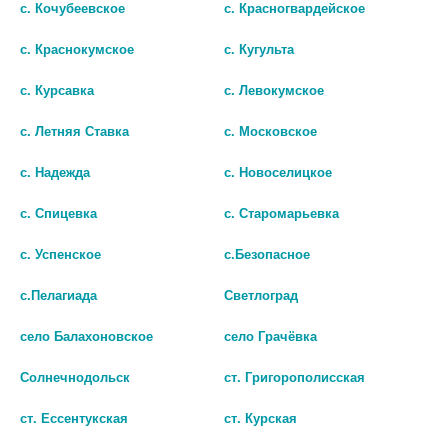
с. Кочубеевское
с. Красногвардейское
ПРОПЕЛЛЕР ПОР ВАКУУМ
ПРОПЕЛЛЕР ПУР КАРБОН
с. Краснокумское
с. Кугульта
ПОЛОСКИ ОЧИЩ. Д/НОСА
ПОЛОСКИ ОЧИЩ. Д/НОСА
САЛИЦИЛ. №6
АКТ.УГОЛЬ №2 /АРТ.5438/
с. Курсавка
с. Левокумское
149 руб.
63 руб.
с. Летняя Ставка
с. Московское
шт
шт
с. Надежда
с. Новоселицкое
В КОРЗИНУ
В КОРЗИНУ
с. Спицевка
с. Старомарьевка
с. Успенское
с.Безопасное
с.Пелагиада
Светлоград
село Балахоновское
село Грачёвка
Солнечнодольск
ст. Григорополисская
ст. Ессентукская
ст. Курская