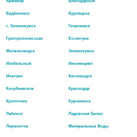
Армавир
Благодарный
ТОНЕР ГИАЛУРОН. Д/ЛИЦА
ОЧИЩАЮЩ. ГАМАМЕЛИС №6
100МЛ.
[SALIZINK]
Будённовск
Бурлацкое
221 руб.
222 руб.
г. Зеленокумск
Георгиевск
шт
шт
Григорополисская
Ессентуки
В КОРЗИНУ
В КОРЗИНУ
Железноводск
Зеленокумск
Изобильный
Иноземцево
Ипатово
Кисловодск
Кочубеевское
Краснодар
Кропоткин
Курганинск
Лабинск
Ладовская Балка
Лермонтов
Минеральные Воды