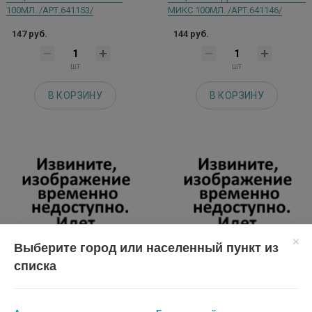
100МЛ. /АРТ.641153/
МИКС 100МЛ. /АРТ.641146/
147 руб.
144 руб.
шт
шт
В КОРЗИНУ
В КОРЗИНУ
Выберите город или населенный пункт из
списка
НОВОСВИТ BASE AQUA-TONER
САЛИЦИНК ПОЛОСКИ Д/НОСА