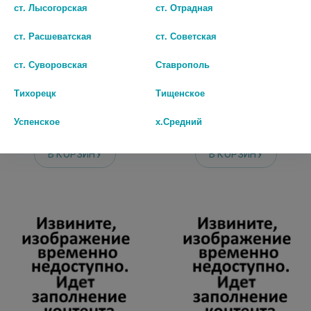
ст. Лысогорская
ст. Отрадная
ст. Расшеватская
ст. Советская
ПРОПЕЛЛЕР ПОР ВАКУУМ
ПРОПЕЛЛЕР ВУЛК.
ПОЛОСКИ ОЧИЩ. Д/НОСА
МАСКА+СКРАБ П/ПРЫЩЕЙ
ст. Суворовская
Ставрополь
АКТ.УГОЛЬ №6
40МЛ. /АРТ.5353/
Тихорецк
Тищенское
153 руб.
102 руб.
Успенское
х.Средний
шт
шт
В КОРЗИНУ
В КОРЗИНУ