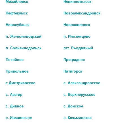
Михайловск
Невинномысск
ПРОПЕЛЛЕР ПУР КАРБОН
КОМПЛИМЕНТ NO PROBLEM
МАСКА ОТ ПРЫЩЕЙ БАМБУК.
ГЕЛЬ-СКРАБ-МАСКА ОТ
Нефтекумск
Новоалександровск
УГОЛЬ 70МЛ. /АРТ,3625/
ПРЫЩЕЙ 3В1 150МЛ.
[COMPLIMENT]
160 руб.
Новокубанск
Новопавловск
195 руб.
п. Железноводский
п. Иноземцево
шт
шт
п. Солнечнодольск
пгт. Рыздвяный
В КОРЗИНУ
В КОРЗИНУ
Покойное
Преградное
Привольное
Пятигорск
с Дмитриевское
с. Александровское
с. Арзгир
с. Верхнерусское
с. Дивное
с. Донское
с. Ивановское
с. Казьминское