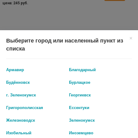
цена: 245 руб.
Выберите город или населенный пункт из
списка
Армавир
Благодарный
Показать все ...
Будённовск
Бурлацкое
г. Зеленокумск
Георгиевск
Аналоги по действию
Григорополисская
Ессентуки
Железноводск
Зеленокумск
Изобильный
Иноземцево