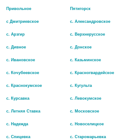
Привольное
Пятигорск
с Дмитриевское
с. Александровское
с. Арзгир
с. Верхнерусское
с. Дивное
с. Донское
с. Ивановское
с. Казьминское
ТРАНЕКСАМОВАЯ КИСЛОТА
ТРАНЕКСАМОВАЯ КИСЛОТА-
с. Кочубеевское
с. Красногвардейское
50МГ/МЛ. 5МЛ. №10 Р-Р В/В /
ВЕРТЕКС 250МГ. №10 ТАБ. П/
ВЕЛФАРМ/
П/О
с. Краснокумское
с. Кугульта
221
232
с. Курсавка
с. Левокумское
В КОРЗИНУ
В КОРЗИНУ
с. Летняя Ставка
с. Московское
с. Надежда
с. Новоселицкое
с. Спицевка
с. Старомарьевка