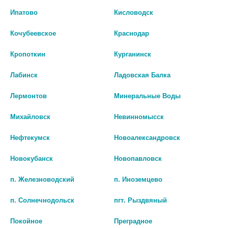
Ипатово
Кисловодск
Кочубеевское
Краснодар
Кропоткин
Курганинск
Лабинск
Ладовская Балка
Лермонтов
Минеральные Воды
САНКСАМИК 500МГ N30
ТРАНЕКСАМОВАЯ КИСЛОТА
Михайловск
Невинномысск
ТАБЛ П/ПЛЕН/ОБОЛОЧ
250МГ. №10 ТАБ. П/П/О /
Нефтекумск
Новоалександровск
МЭЗ/
нет в наличии
Новокубанск
Новопавловск
208
В КОРЗИНУ
п. Железноводский
п. Иноземцево
В КОРЗИНУ
п. Солнечнодольск
пгт. Рыздвяный
Покойное
Преградное