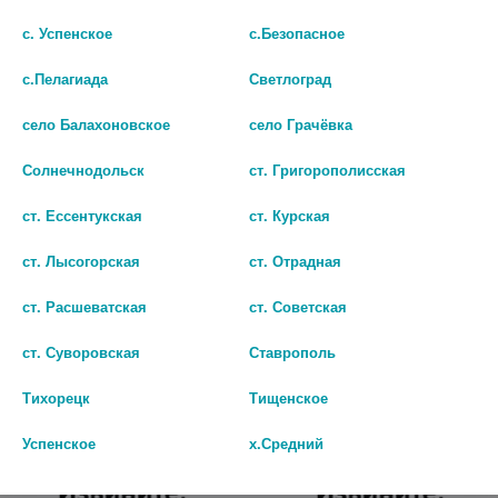
с. Успенское
с.Безопасное
с.Пелагиада
Светлоград
село Балахоновское
село Грачёвка
Солнечнодольск
ст. Григорополисская
ст. Ессентукская
ст. Курская
ТРАНЕКСАМОВАЯ КИСЛОТА
ТРАНЕКСАМОВАЯ КИСЛОТА
ст. Лысогорская
ст. Отрадная
250МГ. №10 ТАБ. П/П/О /
0,05/МЛ. 5МЛ. №10 Р-Р В/В
АЛИУМ/
4019
ст. Расшеватская
ст. Советская
245
279
ст. Суворовская
Ставрополь
В КОРЗИНУ
В КОРЗИНУ
Тихорецк
Тищенское
Успенское
х.Средний