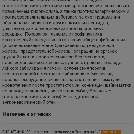
гемостатическим действием при кровотечениях, связанных с
повышением фибринолиза, а также противоаллергическим и
противовоспалительным действием за счет подавления
образования кининов и других активных пептидов,
участвующих в аллергических и воспалительных
реакциях. Показания: лечение и профилактика
кровотечений вследствие повышения общего фибринолиза
(злокачественные новообразования поджелудочной
железы, предстательной железы: операции на органах
грудной клетки: кровотечения при беременности,
послеродовые кровотечения, ручное отделение последа:
лейкоз: заболевания печени: осложнения терапии
стрептокиназой и местного фибринолиза (маточные,
носовые, желудочно-кишечные кровотечения, гематурия,
кровотечения после простатэктомии, конизации шейки матки
по поводу карциномы, экстракции зуба у больных с
геморрагическим диатезом). Наследственный
ангионевротический отек.
Наличие в аптеках
БИО АГЛФ №180 с.Красногвардейское ул.Заводская 1/3
остаток:
1