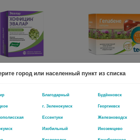
рите город или населенный пункт из списка
ХОФИЦИН ЭВАЛАР 200МГ N180 ТАБЛ П/ПЛЕН/ОБОЛОЧ
ГЕПАБЕНЕ №30 КАПС. 2294
ир
Благодарный
Будённовск
.
994 руб.
цкое
г. Зеленокумск
Георгиевск
рополисская
Ессентуки
Железноводск
окумск
Изобильный
Иноземцево
во
Кисловодск
Кочубеевское