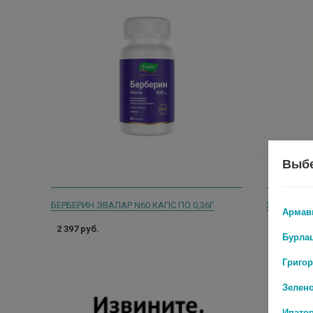
Выбе
БЕРБЕРИН ЭВАЛАР N60 КАПС ПО 0,36Г
Армав
2 397 руб.
1 048 руб
Бурла
Григо
Зелен
Ипато