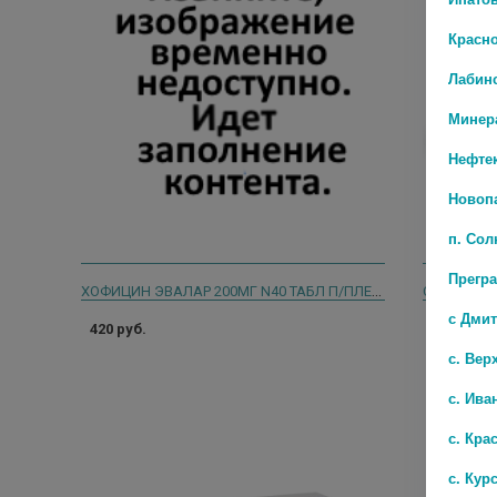
Красн
Лабин
Минер
Нефте
Новоп
п. Со
Прегр
ХОФИЦИН ЭВАЛАР 200МГ N40 ТАБЛ П/ПЛЕН/ОБОЛОЧ
ОДЕКРОМО
с Дми
420 руб.
1 477 руб
с. Вер
с. Ива
с. Кра
с. Кур