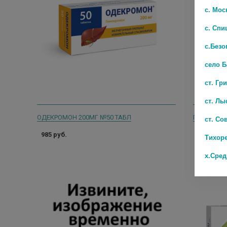
с. Мос
с. Спи
с.Безо
село 
ст. Гр
ст. Лы
ОДЕКРОМОН 200МГ №50 ТАБЛ
ГИМЕКРОМО
ст. Со
985 руб.
809 руб.
Тихор
х.Сре