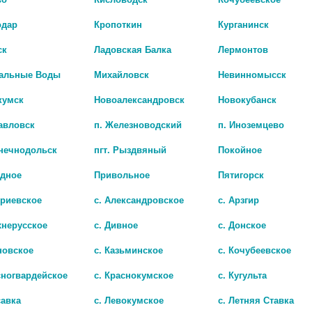
одар
Кропоткин
Курганинск
ск
Ладовская Балка
Лермонтов
альные Воды
Михайловск
Невинномысск
кумск
Новоалександровск
Новокубанск
авловск
п. Железноводский
п. Иноземцево
лнечнодольск
пгт. Рыздвяный
Покойное
адное
Привольное
Пятигорск
Н 200МГ №100 ТАБЛ
АЛЛОХОЛ №50 ТАБ. П/О /RENEWA
триевское
с. Александровское
с. Арзгир
.
195 руб.
хнерусское
с. Дивное
с. Донское
новское
с. Казьминское
с. Кочубеевское
сногвардейское
с. Краснокумское
с. Кугульта
савка
с. Левокумское
с. Летняя Ставка