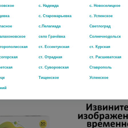
ковское
с. Надежда
с. Новоселицкое
цевка
с. Старомарьевка
с. Успенское
пасное
с.Пелагиада
Светлоград
Балахоновское
село Грачёвка
Солнечнодольск
игорополисская
ст. Ессентукская
ст. Курская
согорская
ст. Отрадная
ст. Расшеватская
Н-СЗ 200МГ. №100 ТАБ.
ОДЕКРОМОН 200МГ №20 ТАБЛ
ветская
ст. Суворовская
Ставрополь
565 руб.
ецк
Тищенское
Успенское
дний