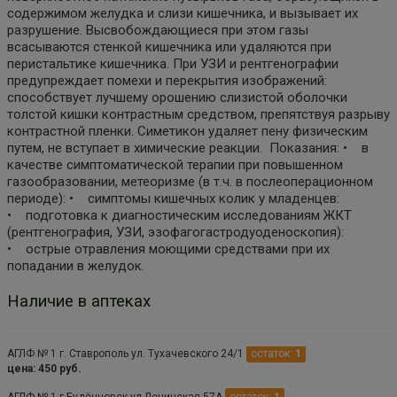
содержимом желудка и слизи кишечника, и вызывает их
разрушение. Высвобождающиеся при этом газы
всасываются стенкой кишечника или удаляются при
перистальтике кишечника. При УЗИ и рентгенографии
предупреждает помехи и перекрытия изображений:
способствует лучшему орошению слизистой оболочки
толстой кишки контрастным средством, препятствуя разрыву
контрастной пленки. Симетикон удаляет пену физическим
путем, не вступает в химические реакции. Показания: • в
качестве симптоматической терапии при повышенном
газообразовании, метеоризме (в т.ч. в послеоперационном
периоде): • симптомы кишечных колик у младенцев:
• подготовка к диагностическим исследованиям ЖКТ
(рентгенография, УЗИ, эзофагогастродуоденоскопия):
• острые отравления моющими средствами при их
попадании в желудок.
Наличие в аптеках
АГЛФ № 1 г. Ставрополь ул. Тухачевского 24/1
остаток:
1
цена: 450 руб.
АГЛФ № 1 г.Будённовск ул.Ленинская 57А
остаток:
1