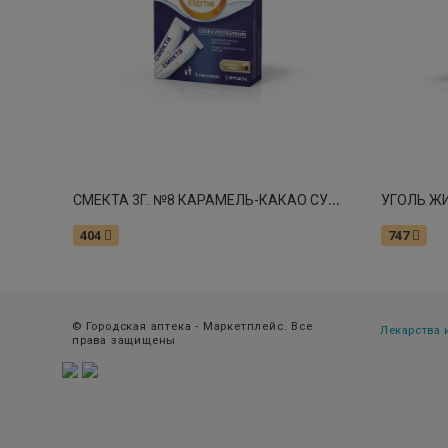
С
МЕКТА 3Г. №8 КАРАМЕЛЬ-КАКАО СУСП. Д/ПРИЕМА ВНУТРЬ 4118
404
747
© Городская аптека - Маркетплейс. Все
Лекарства
права защищены