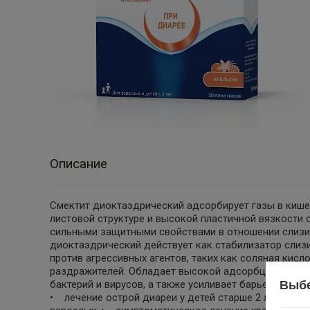
Описание
Смектит диоктаэдрический адсорбирует газы в кише
листовой структуре и высокой пластичной вязкости
сильными защитными свойствами в отношении слизи
диоктаэдрический действует как стабилизатор слиз
против агрессивных агентов, таких как соляная кисло
раздражителей. Обладает высокой адсорбционной с
Выбе
бактерий и вирусов, а также усиливает барьер слиз
• лечение острой диареи у детей старше 2 лет (в до