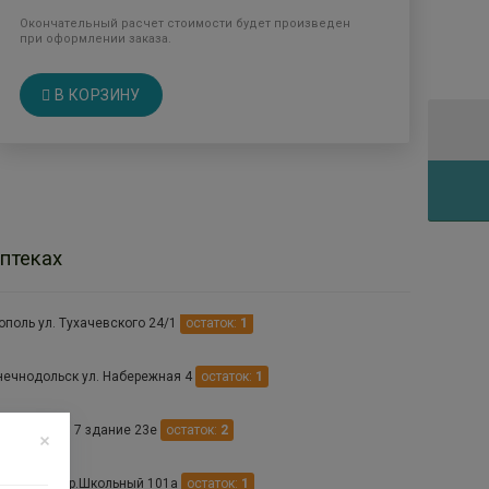
Окончательный расчет стоимости будет произведен
при оформлении заказа.
В КОРЗИНУ
птеках
ополь ул. Тухачевского 24/1
остаток:
1
нечнодольск ул. Набережная 4
остаток:
1
нновск мкр. 7 здание 23е
остаток:
2
одарный пер.Школьный 101а
остаток:
1