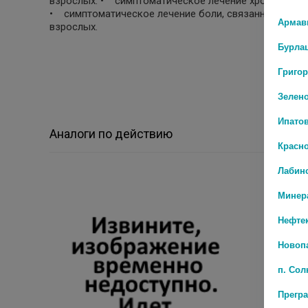
взрослых: • симптоматическое лечение хронической
• симптоматическое лечение боли, связанной с фу
Армав
взрослых.
Бурла
Григо
Зелен
Ипато
Аналоги по действию
Красн
Лабин
Минер
Нефте
Новоп
п. Со
Прегр