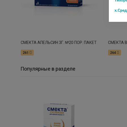
х.Сре
СМЕКТА АПЕЛЬСИН 3Г. №20 ПОР. ПАКЕТ
СМЕКТА В
261
264
Популярные в разделе