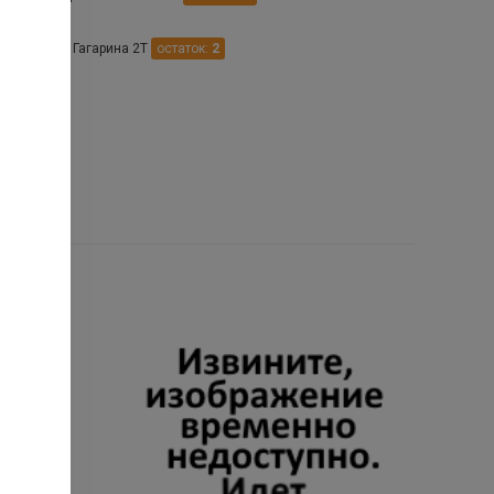
емцево ул. Гагарина 2Т
остаток:
2
лацкое ул. Красная 107А
остаток:
1
.
водск ул Островского 21
остаток:
2
р ул. Азовская 4
остаток:
1
еевское Ленина 1Б
остаток:
1
убанск ул. Лермонтова 65/1
остаток:
2
вка ул.Красная 32
остаток:
2
рополь ул. Зеленая роща 14
остаток:
1
оводск ул. Куйбышева 51
остаток:
1