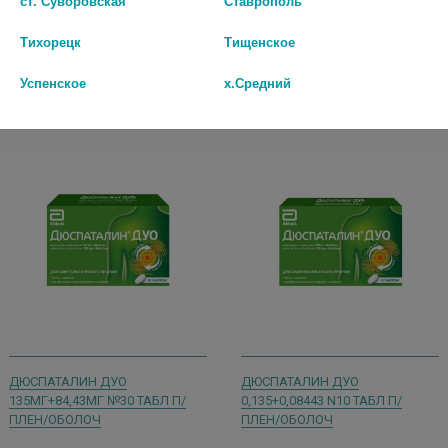
ст. Суворовская
Ставрополь
шт
шт
Тихорецк
Тищенское
В КОРЗИНУ
В КОРЗИНУ
Успенское
х.Средний
ДЮСПАТАЛИН ДУО
ДЮСПАТАЛИН ДУО
135МГ+84,43МГ №30 ТАБЛ П/
0,135+0,08443 N10 ТАБЛ П/
ПЛЕН/ОБОЛОЧ
ПЛЕН/ОБОЛОЧ