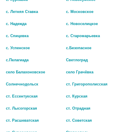
шт
с. Летняя Ставка
с. Московское
шт
В КОРЗИНУ
с. Надежда
с. Новоселицкое
В КОРЗИНУ
с. Спицевка
с. Старомарьевка
с. Успенское
с.Безопасное
с.Пелагиада
Светлоград
село Балахоновское
село Грачёвка
Солнечнодольск
ст. Григорополисская
ст. Ессентукская
ст. Курская
ст. Лысогорская
ст. Отрадная
МЕБЕВЕРИН 200МГ. №30 КАПС.
НО-ШПА 40МГ. №24 ТАБ. 8017
ПРОЛОНГ. /ВЕЛФАРМ/
ст. Расшеватская
ст. Советская
205 руб.
583 руб.