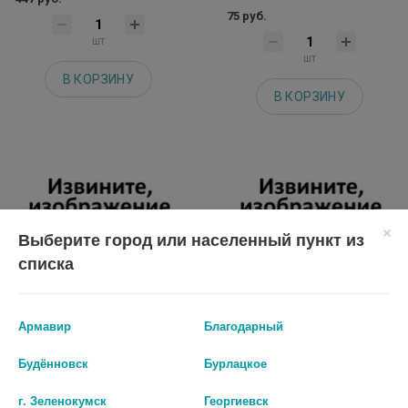
75 руб.
шт
шт
В КОРЗИНУ
В КОРЗИНУ
Выберите город или населенный пункт из
списка
Армавир
Благодарный
Будённовск
Бурлацкое
ДОВЕРИН АВЕКСИМА 40МГ.
БРАЛАНГИН 0,5+0,005+0,0001
№48 ТАБ.
N20 ТАБЛ
г. Зеленокумск
Георгиевск