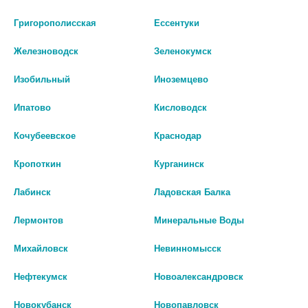
192 руб.
129 руб.
Григорополисская
Ессентуки
шт
шт
Железноводск
Зеленокумск
В КОРЗИНУ
В КОРЗИНУ
Изобильный
Иноземцево
Ипатово
Кисловодск
Кочубеевское
Краснодар
Кропоткин
Курганинск
Лабинск
Ладовская Балка
Лермонтов
Минеральные Воды
Михайловск
Невинномысск
Нефтекумск
Новоалександровск
НИАСПАМ 135МГ №50 ТАБ. П/О
НИАСПАМ 135МГ №30 ТАБ. П/О
Новокубанск
Новопавловск
612 руб.
393 руб.