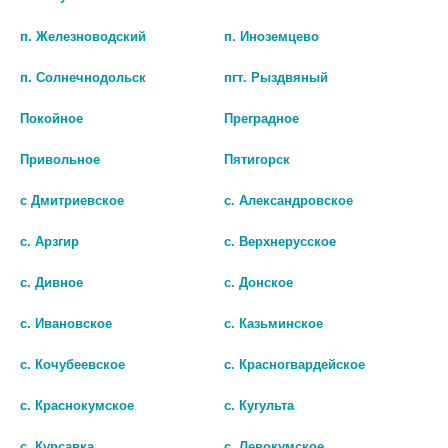
п. Железноводский
п. Иноземцево
шт
шт
п. Солнечнодольск
пгт. Рыздвяный
В КОРЗИНУ
В КОРЗИНУ
Покойное
Преградное
Привольное
Пятигорск
с Дмитриевское
с. Александровское
с. Арзгир
с. Верхнерусское
с. Дивное
с. Донское
с. Ивановское
с. Казьминское
с. Кочубеевское
с. Красногвардейское
НО-ШПА 40МГ №48 ТАБ.
ДРОТАВЕРИН 40МГ. №100 ТАБ. /
с. Краснокумское
с. Кугульта
ОЗОН/ 2724
330 руб.
186 руб.
с. Курсавка
с. Левокумское