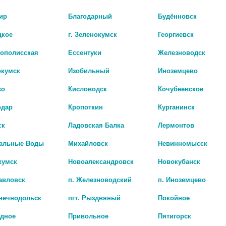
ЖКТ. Показания: - Лечение язвы
ов язвы двенадцатиперстной кишки: -
ир
Благодарный
Будённовск
 рецидивов язвенной болезни желудка: -
 в комбинации с соотве
цкое
г. Зеленокумск
Георгиевск
рополисская
Ессентуки
Железноводск
Показать все ..
окумск
Изобильный
Иноземцево
во
Кисловодск
Кочубеевское
одар
Кропоткин
Курганинск
ск
Ладовская Балка
Лермонтов
альные Воды
Михайловск
Невинномысск
кумск
Новоалександровск
Новокубанск
авловск
п. Железноводский
п. Иноземцево
лнечнодольск
пгт. Рыздвяный
Покойное
адное
Привольное
Пятигорск