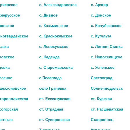
триевское
с. Александровское
с. Арзгир
хнерусское
с. Дивное
с. Донское
новское
с. Казьминское
с. Кочубеевское
сногвардейское
с. Краснокумское
с. Кугульта
савка
с. Левокумское
с. Летняя Ставка
Л 20МГ. №30 КАПС. 0582
ковское
с. Надежда
с. Новоселицкое
чии
нет в наличии
цевка
с. Старомарьевка
с. Успенское
пасное
с.Пелагиада
Светлоград
Балахоновское
село Грачёвка
Солнечнодольск
игорополисская
ст. Ессентукская
ст. Курская
согорская
ст. Отрадная
ст. Расшеватская
ветская
ст. Суворовская
Ставрополь
ецк
Тищенское
Успенское