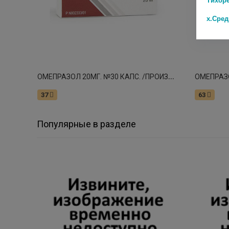
х.Сре
О
МЕПРАЗОЛ 20МГ. №30 КАПС. /ПРОИЗВОДСТВО МЕДИКАМЕНТОВ/ 0478
37
63
Популярные в разделе