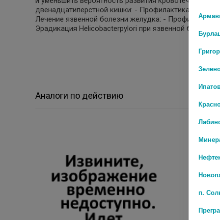
и уменьшить вероятность развития кровотечения из 
двенадцатиперстной кишки: - Профилактика рецидив
Армав
Лечение язвенной болезни желудка: - Профилактика
Эрадикация Helicobacterpylori при язвенной болезни
Бурла
Григо
Зелен
Ипато
Аналоги по действию
Красн
Лабин
Минер
Нефте
Новоп
п. Со
Прегр