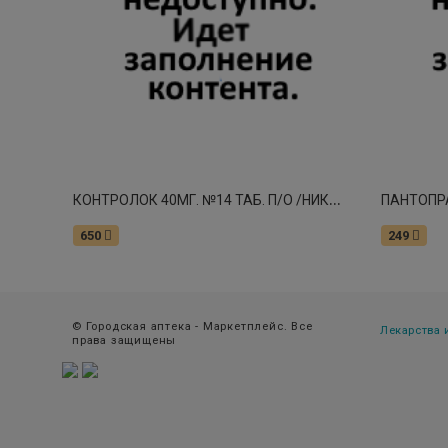
К
ОНТРОЛОК 40МГ. №14 ТАБ. П/О /НИКОМЕД/
650
249
© Городская аптека - Маркетплейс. Все
Лекарства
права защищены