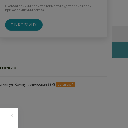
Окончательный расчет стоимости будет произведен
при оформлении заказа.
В КОРЗИНУ
птеках
откин ул. Коммунистическая 38/3
остаток:
1