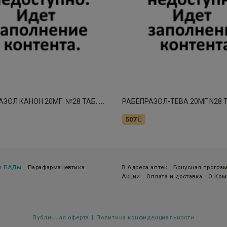
П
АНТОПРАЗОЛ КАНОН 20МГ. №28 ТАБ. П/П/О
507
 и БАДы
Парафармацевтика
Адреса аптек
Бонусная програ
Акции
Оплата и доставка
О Ком
Публичная оферта
Политика конфиденциальности