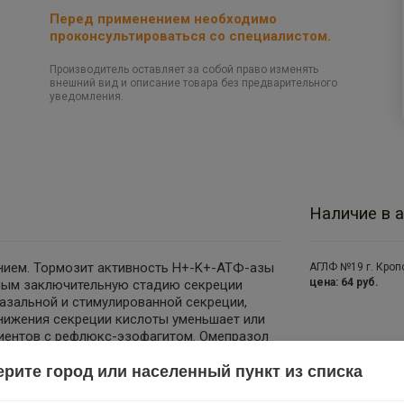
Перед применением необходимо
проконсультироваться со специалистом.
Производитель оставляет за собой право изменять
внешний вид и описание товара без предварительного
уведомления.
Наличие в а
нием. Тормозит активность H+-K+-АТФ-азы
АГЛФ №19 г. Кроп
цена: 64 руб.
амым заключительную стадию секреции
азальной и стимулированной секреции,
нижения секреции кислоты уменьшает или
циентов с рефлюкс-эзофагитом. Омепразол
ri. Эрадикация H. pylori при одновременном
рите город или населенный пункт из списка
ыстро купировать симптомы заболевания,
слизистой и стойкой длительной ремиссии