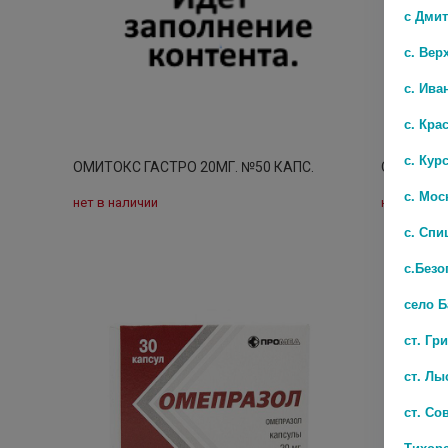
с Дми
с. Вер
с. Ива
с. Кра
с. Кур
ОМИТОКС ГАСТРО 20МГ. №50 КАПС.
ОМЕПРАЗО
с. Мос
нет в наличии
нет в нали
с. Спи
с.Безо
село 
ст. Гр
ст. Лы
ст. Со
Тихор