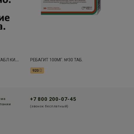
Р
АБЕПРАЗОЛ-ТЕВА 20МГ N28 ТАБЛ КИШЕЧНОРАСТВОР П/ОБОЛОЧ
РЕБАГИТ 100МГ. №30 ТАБ.
920
+7 800 200-07-45
мма
пании
(звонок бесплатный)