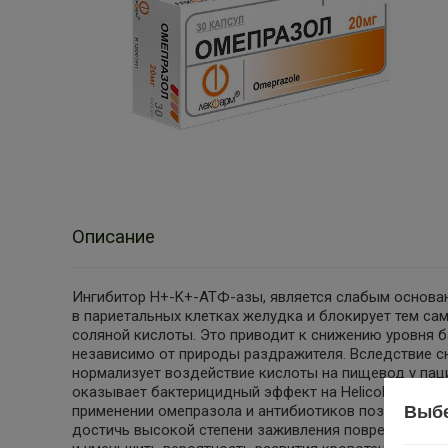
Описание
Ингибитор H+-K+-АТФ-азы, является слабым основа
в париетальных клетках желудка и блокирует тем с
соляной кислоты. Это приводит к снижению уровня б
независимо от природы раздражителя. Вследствие с
нормализует воздействие кислоты на пищевод у па
оказывает бактерицидный эффект на Helicobacter pylo
Выбе
применении омепразола и антибиотиков позволяет б
достичь высокой степени заживления поврежденной 