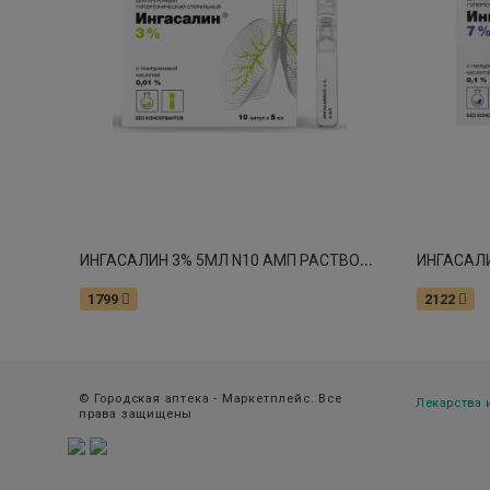
И
НГАСАЛИН 3% 5МЛ N10 АМП РАСТВОР ДЛЯ ИНГАЛЯЦИЙ ГИПЕРТОНИЧЕСКИЙ СТЕР
1799
2122
© Городская аптека - Маркетплейс. Все
Лекарства
права защищены