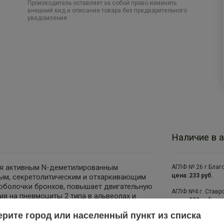
Производитель оставляет за собой право изменять
внешний вид и описание товара без предварительного
уведомления.
Наличие в а
ся активным N-деметилированным
АГЛФ № 26 г.Благ
цена: 233 руб.
ым, секретолитическим и отхаркивающим
 оболочки бронхов, повышает двигательную
АГЛФ №4 г. Ставро
ия на пневмоциты 2 типа в альвеолах и
цена: 233 руб.
эндогенного сурфактанта - поверхностно-
рите город или населенный пункт из списка
ронхиального секрета в просвете
БИО АГЛФ № 127 с.