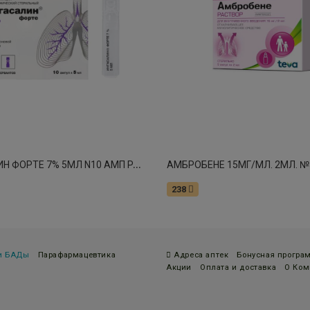
И
НГАСАЛИН ФОРТЕ 7% 5МЛ N10 АМП РАСТВОР ДЛЯ ИНГАЛЯЦИЙ ГИПЕРТОНИЧЕСКИЙ СТЕР
238
 и БАДы
Парафармацевтика
Адреса аптек
Бонусная програ
Акции
Оплата и доставка
О Ком