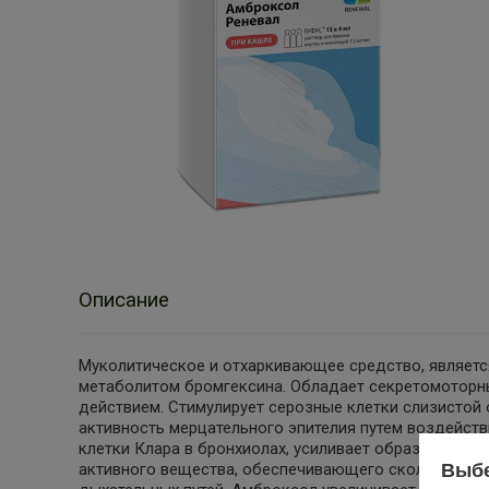
Описание
Муколитическое и отхаркивающее средство, являет
метаболитом бромгексина. Обладает секретомоторн
действием. Стимулирует серозные клетки слизистой
активность мерцательного эпителия путем воздейств
клетки Клара в бронхиолах, усиливает образование 
Выбе
активного вещества, обеспечивающего скольжение б