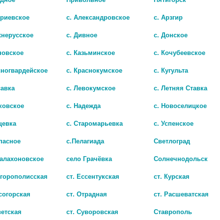
триевское
с. Александровское
с. Арзгир
хнерусское
с. Дивное
с. Донское
новское
с. Казьминское
с. Кочубеевское
сногвардейское
с. Краснокумское
с. Кугульта
савка
с. Левокумское
с. Летняя Ставка
А
МБРОКСОЛ АЛЬФАКТИВ 30МГ. №50 ТАБЛ
ковское
с. Надежда
с. Новоселицкое
чии
нет в наличии
цевка
с. Старомарьевка
с. Успенское
пасное
с.Пелагиада
Светлоград
Балахоновское
село Грачёвка
Солнечнодольск
игорополисская
ст. Ессентукская
ст. Курская
согорская
ст. Отрадная
ст. Расшеватская
ветская
ст. Суворовская
Ставрополь