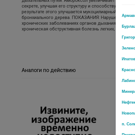
дыхательных путей. Амброксол увеличивает долю се
секрете, улучшая его структуру и способствуя умен
результате этого улучшается мукоцилиарный транспо
Армав
бронхиального дерева. ПОКАЗАНИЯ: Нарушение секре
хронических заболеваниях органов дыхания: острый 
Бурла
хроническая обструктивная болезнь легких, бронхиа
Григо
Зелен
Ипато
Красн
Аналоги по действию
Лабин
Минер
Нефте
Новоп
п. Со
Прегр