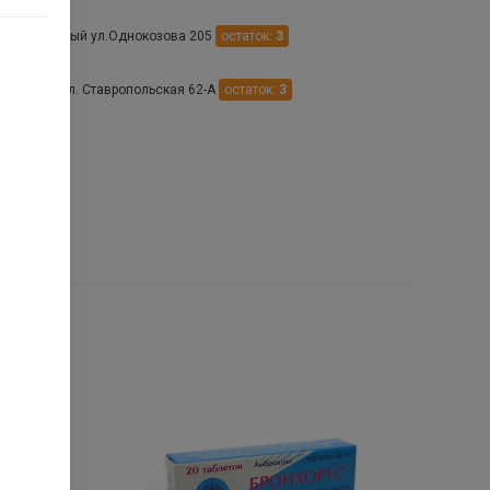
.Благодарный ул.Однокозова 205
остаток:
3
Грачевка ул. Ставропольская 62-А
остаток:
3
 Ставрополь ул.Рогожникова д.25 п25
остаток:
3
.
ин.Воды пр. Карла Маркса 84
остаток:
1
Безопасное ул.Ленина 104
остаток:
1