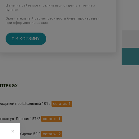
Цены на сайте могут отличаться от цен в аптечных
пунктах.
Окончательный расчет стоимости будет произведен
при оформлении заказа.
В КОРЗИНУ
птеках
одарный пер.Школьный 101а
остаток:
1
поль ул. Лесная 157/2
остаток:
1
Арзгир ул.Кирова 50 Г
остаток:
2