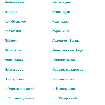
Изобильный
Иноземцево
Аналоги по действию
Ипатово
Кисловодск
Кочубеевское
Краснодар
Кропоткин
Курганинск
Лабинск
Ладовская Балка
Лермонтов
Минеральные Воды
Михайловск
Невинномысск
Нефтекумск
Новоалександровск
Новокубанск
Новопавловск
ЦИННАРИЗИН 25МГ. №50
ЦИННАРИЗИН 25МГ. №50
п. Железноводский
п. Иноземцево
ТАБ./ФАРМА/ 0207
ТАБ./БИСИНТЕЗ/
99
114
п. Солнечнодольск
пгт. Рыздвяный