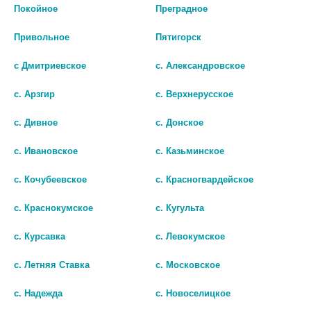
В КОРЗИНУ
В КОРЗИНУ
Покойное
Преградное
Привольное
Пятигорск
с Дмитриевское
с. Александровское
с. Арзгир
с. Верхнерусское
с. Дивное
с. Донское
с. Ивановское
с. Казьминское
с. Кочубеевское
с. Красногвардейское
с. Краснокумское
с. Кугульта
ЦИННАРИЗИН 25МГ. №56 ТАБ.
ЦИННАРИЗИН АВЕКСИМА
с. Курсавка
с. Левокумское
/RENEWAL/ 3664
25МГ. №50 ТАБ. 3892
с. Летняя Ставка
с. Московское
115
184
с. Надежда
с. Новоселицкое
В КОРЗИНУ
В КОРЗИНУ