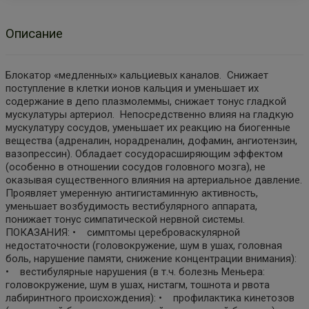
Описание
Блокатор «медленных» кальциевых каналов. Снижает
поступление в клетки ионов кальция и уменьшает их
содержание в депо плазмолеммы, снижает тонус гладкой
мускулатуры артериол. Непосредственно влияя на гладкую
мускулатуру сосудов, уменьшает их реакцию на биогенные
вещества (адреналин, норадреналин, дофамин, ангиотензин,
вазопрессин). Обладает сосудорасширяющим эффектом
(особенно в отношении сосудов головного мозга), не
оказывая существенного влияния на артериальное давление.
Проявляет умеренную антигистаминную активность,
уменьшает возбудимость вестибулярного аппарата,
понижает тонус симпатической нервной системы.
ПОКАЗАНИЯ: • симптомы цереброваскулярной
недостаточности (головокружение, шум в ушах, головная
боль, нарушение памяти, снижение концентрации внимания):
• вестибулярные нарушения (в т.ч. болезнь Меньера:
головокружение, шум в ушах, нистагм, тошнота и рвота
лабиринтного происхождения): • профилактика кинетозов