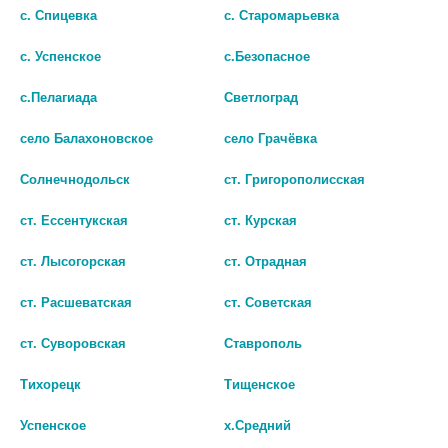
с. Спицевка
с. Старомарьевка
с. Успенское
с.Безопасное
с.Пелагиада
Светлоград
село Балахоновское
село Грачёвка
Солнечнодольск
ст. Григорополисская
ст. Ессентукская
ст. Курская
ст. Лысогорская
ст. Отрадная
ЦИННАРИЗИН-СОФАРМА
ЦИННАРИЗИН РЕНЕВАЛ 25МГ.
ст. Расшеватская
ст. Советская
25МГ. №50 ТАБ. 1814
№56 ТАБ. 5797
ст. Суворовская
Ставрополь
190
210
Тихорецк
Тищенское
В КОРЗИНУ
В КОРЗИНУ
Успенское
х.Средний