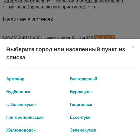
(«дорожной болезни» – морской и воздушной болезни):
• мигрень (профилактика приступов): • н
Наличие в аптеках
БИО АГЛФ №102 с. Краснокумское ул. Кирова 42 Б
остаток:
1
цена: 115 руб.
Выберите город или населенный пункт из
списка
Армавир
Благодарный
Будённовск
Бурлацкое
г. Зеленокумск
Георгиевск
Григорополисская
Ессентуки
Показать все ...
Железноводск
Зеленокумск