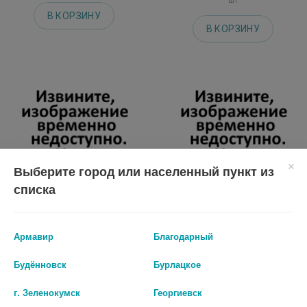
В КОРЗИНУ
В КОРЗИНУ
Выберите город или населенный пункт из
списка
Армавир
Благодарный
ЛИДОКАИН БУФУС 10% 2МЛ.
АКРИОЛ ПРО КРЕМ 2,5%+2,5%
№10 АМП. /RENEWAL/
5Г. ТУБА
Будённовск
Бурлацкое
178 руб.
335 руб.
г. Зеленокумск
Георгиевск
шт
шт