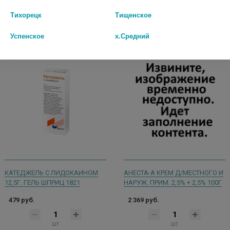
Тихорецк
Тищенское
В КОРЗИНУ
В КОРЗИНУ
Успенское
х.Средний
КАТЕДЖЕЛЬ С ЛИДОКАИНОМ
АНЕСТА-А КРЕМ Д/МЕСТНОГО И
12,5Г. ГЕЛЬ ШПРИЦ 1821
НАРУЖ. ПРИМ. 2,5% + 2,5% 100Г
479 руб.
2 369 руб.
шт
шт