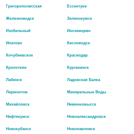
Григорополисская
Ессентуки
В КОРЗИНУ
В КОРЗИНУ
Железноводск
Зеленокумск
Изобильный
Иноземцево
Ипатово
Кисловодск
Кочубеевское
Краснодар
Кропоткин
Курганинск
Лабинск
Ладовская Балка
Лермонтов
Минеральные Воды
РОПИВАКАИН-БИНЕРГИЯ Р-Р Д/
АКРИОЛ ПРО КРЕМ 2,5%+2,5%
Михайловск
Невинномысск
ИН. 10МГ/МЛ АМП. 10МЛ №5
100Г. ТУБА 1265
Нефтекумск
Новоалександровск
1 133 руб.
3 396 руб.
Новокубанск
Новопавловск
шт
шт