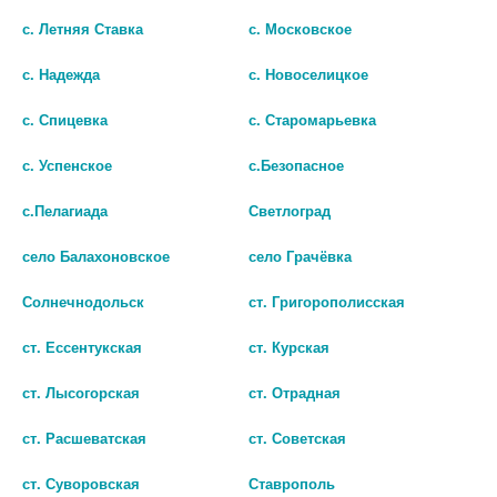
с. Летняя Ставка
с. Московское
В КОРЗИНУ
В КОРЗИНУ
с. Надежда
с. Новоселицкое
с. Спицевка
с. Старомарьевка
с. Успенское
с.Безопасное
с.Пелагиада
Светлоград
село Балахоновское
село Грачёвка
Солнечнодольск
ст. Григорополисская
ст. Ессентукская
ст. Курская
АРТИКАИН-БИНЕРГИЯ 20МГ/МЛ.
ЛИДОКАИН-ВИАЛ 10%
ст. Лысогорская
ст. Отрадная
2МЛ №10 АМП. Р-Р Д/ИН.
38Г./50МЛ. СПРЕЙ 1637
1 362 руб.
374 руб.
ст. Расшеватская
ст. Советская
ст. Суворовская
Ставрополь
шт
шт