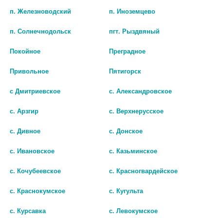
п. Железноводский
п. Иноземцево
В КОРЗИНУ
В КОРЗИНУ
п. Солнечнодольск
пгт. Рыздвяный
Покойное
Преградное
Привольное
Пятигорск
с Дмитриевское
с. Александровское
с. Арзгир
с. Верхнерусское
с. Дивное
с. Донское
с. Ивановское
с. Казьминское
АКРИОЛ ПРО КРЕМ 2,5%+2,5%
ЛИДОКАИН 2% 2МЛ. №10 АМП.
с. Кочубеевское
с. Красногвардейское
30Г. ТУБА 1258
ПАЧКА /БИОСИНТЕЗ/ 3631
с. Краснокумское
с. Кугульта
1 488 руб.
111 руб.
с. Курсавка
с. Левокумское
шт
шт