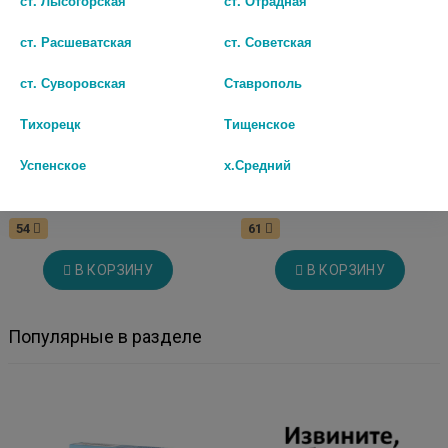
ст. Лысогорская
ст. Отрадная
ст. Расшеватская
ст. Советская
ст. Суворовская
Ставрополь
Тихорецк
Тищенское
Успенское
х.Средний
ЛОРАТАДИН 10МГ. №30 ТАБ.
ЛОРАТАДИН 10МГ. №10 ТАБ.
/ОЗОН/ 2144
/ОЗОН/
54
61
В КОРЗИНУ
В КОРЗИНУ
Популярные в разделе