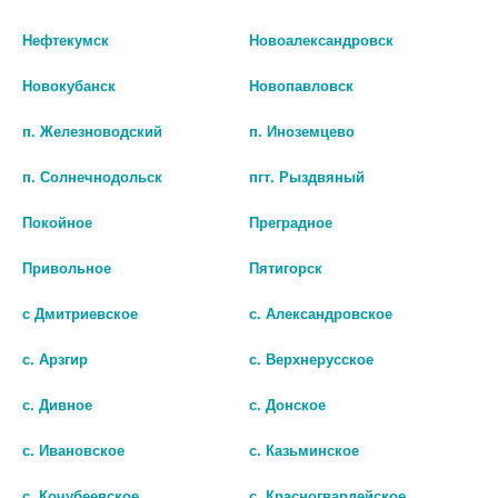
Нефтекумск
Новоалександровск
Новокубанск
Новопавловск
п. Железноводский
п. Иноземцево
п. Солнечнодольск
пгт. Рыздвяный
Покойное
Преградное
ЛОРАТАДИН 10МГ. №10 ТАБ.
ЛОРАТАДИН-ВЕРТЕКС ТАБ.
Привольное
Пятигорск
/БИОСИНТЕЗ/ 0521
10МГ. №10 9717
с Дмитриевское
с. Александровское
34
35
с. Арзгир
с. Верхнерусское
В КОРЗИНУ
В КОРЗИНУ
с. Дивное
с. Донское
с. Ивановское
с. Казьминское
с. Кочубеевское
с. Красногвардейское