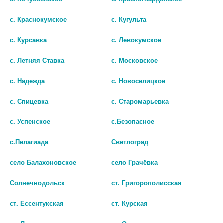
с. Краснокумское
с. Кугульта
с. Курсавка
с. Левокумское
с. Летняя Ставка
с. Московское
с. Надежда
с. Новоселицкое
ЛОРАГЕКСАЛ 10МГ. №10 ТАБ.
ЛОРАГЕКСАЛ 10МГ. №10 ТАБ.
с. Спицевка
с. Старомарьевка
7804
5413
с. Успенское
с.Безопасное
51
54
с.Пелагиада
Светлоград
В КОРЗИНУ
В КОРЗИНУ
село Балахоновское
село Грачёвка
Солнечнодольск
ст. Григорополисская
ст. Ессентукская
ст. Курская