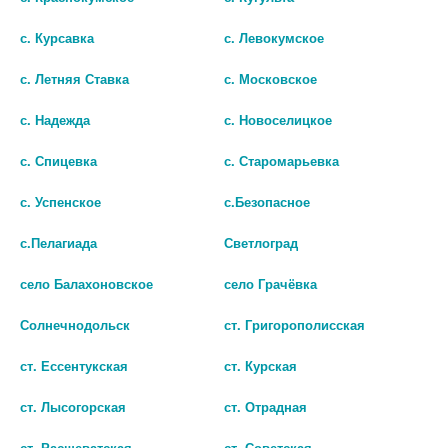
с. Курсавка
с. Левокумское
с. Летняя Ставка
с. Московское
с. Надежда
с. Новоселицкое
с. Спицевка
с. Старомарьевка
ЛОРАГЕКСАЛ 10МГ. №10 ТАБ.
ЛОРАГЕКСАЛ 10МГ. №10 ТАБ.
с. Успенское
с.Безопасное
7804
5413
с.Пелагиада
Светлоград
51
54
село Балахоновское
село Грачёвка
В КОРЗИНУ
В КОРЗИНУ
Солнечнодольск
ст. Григорополисская
ст. Ессентукская
ст. Курская
ст. Лысогорская
ст. Отрадная
ст. Расшеватская
ст. Советская