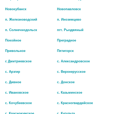
БИО АГЛФ №6 г. Ставрополь ул. Доваторцев 25
остаток:
1
Новокубанск
Новопавловск
цена: 454 руб.
п. Железноводский
п. Иноземцево
БИО АГЛФ №92 г. Ставрополь ул. Доваторцев 75 а
остаток:
1
цена: 454 руб.
п. Солнечнодольск
пгт. Рыздвяный
Покойное
Преградное
Привольное
Пятигорск
ЛОРАТАДИН 10МГ. №10 ТАБ.
ЛОРАТАДИН-ВЕРТЕКС ТАБ.
с Дмитриевское
с. Александровское
/БИОСИНТЕЗ/ 0521
10МГ. №10 9717
с. Арзгир
с. Верхнерусское
34
35
с. Дивное
с. Донское
В КОРЗИНУ
В КОРЗИНУ
с. Ивановское
с. Казьминское
с. Кочубеевское
с. Красногвардейское
с. Краснокумское
с. Кугульта