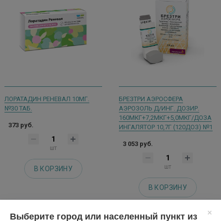
ЛОРАТАДИН РЕНЕВАЛ 10МГ.
БРЕЗТРИ АЭРОСФЕРА
№30 ТАБ.
АЭРОЗОЛЬ Д/ИНГ. ДОЗИР.
160МКГ+7,2МКГ+5,0МКГ/ДОЗА
373 руб.
ИНГАЛЯТОР 10,7Г (120ДОЗ) №1
3 053 руб.
шт
шт
В КОРЗИНУ
В КОРЗИНУ
Выберите город или населенный пункт из