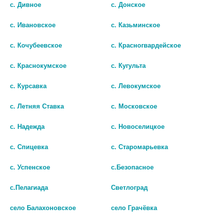
с. Дивное
с. Донское
с. Ивановское
с. Казьминское
с. Кочубеевское
с. Красногвардейское
с. Краснокумское
с. Кугульта
с. Курсавка
с. Левокумское
с. Летняя Ставка
с. Московское
ЭСПА-БАСТИН 10МГ. №10 ТАБ.
АЛЛЕРВЭЙ 5МГ. №30 ТАБ. П/О
П.П.О. 6952
9494
с. Надежда
с. Новоселицкое
693 руб.
716 руб.
с. Спицевка
с. Старомарьевка
шт
шт
с. Успенское
с.Безопасное
В КОРЗИНУ
В КОРЗИНУ
с.Пелагиада
Светлоград
село Балахоновское
село Грачёвка