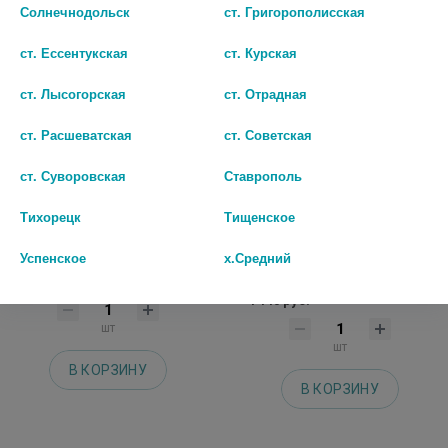
Солнечнодольск
ст. Григорополисская
ст. Ессентукская
ст. Курская
ст. Лысогорская
ст. Отрадная
ст. Расшеватская
ст. Советская
ст. Суворовская
Ставрополь
Тихорецк
Тищенское
СУПРИЛАМИН 25МГ №40 ТАБЛ/
НАЗОНЕКС СПРЕЙ НАЗАЛ
ВЕЛФАРМ/
ДОЗИР 50 МКГ/ДОЗА ФЛ 18
Успенское
х.Средний
Г.120 ДОЗ
199 руб.
1 140 руб.
шт
шт
В КОРЗИНУ
В КОРЗИНУ