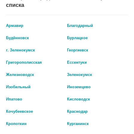
списка
Армавир
Благодарный
Будённовск
Бурлацкое
г. Зеленокумск
Георгиевск
Григорополисская
Ессентуки
АЛЛЕГРА 120МГ. №10 ТАБ. П/О
СУПРИЛАМИН 25МГ №40 ТАБЛ/
Железноводск
Зеленокумск
ВЕЛФАРМ/ 6497
928 руб.
Изобильный
Иноземцево
220 руб.
шт
Ипатово
Кисловодск
шт
В КОРЗИНУ
Кочубеевское
Краснодар
В КОРЗИНУ
Кропоткин
Курганинск