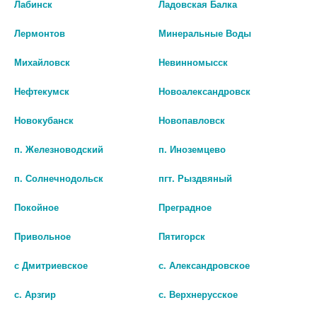
Лабинск
Ладовская Балка
Лермонтов
Минеральные Воды
Михайловск
Невинномысск
Нефтекумск
Новоалександровск
Новокубанск
Новопавловск
п. Железноводский
п. Иноземцево
СУПРИЛАМИН ТАБ. 25МГ. № 30
ЛОРАТАДИН-АКРИХИН 10МГ.
п. Солнечнодольск
пгт. Рыздвяный
ВЕЛФАРМ
№10 ТАБ. 7411
149 руб.
142 руб.
Покойное
Преградное
Привольное
Пятигорск
шт
шт
с Дмитриевское
с. Александровское
В КОРЗИНУ
В КОРЗИНУ
с. Арзгир
с. Верхнерусское