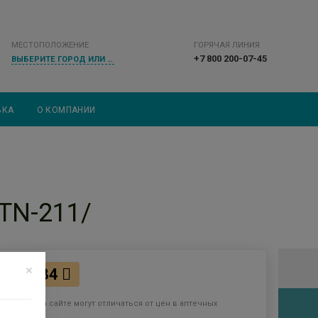
МЕСТОПОЛОЖЕНИЕ
ГОРЯЧАЯ ЛИНИЯ
+7 800 200-07-45
ВЫБЕРИТЕ ГОРОД ИЛИ НАСЕЛЕННЫЙ ПУНКТ
ВКА
О КОМПАНИИ
TN-211/
1484
Цены на сайте могут отличаться от цен в аптечных
пунктах.