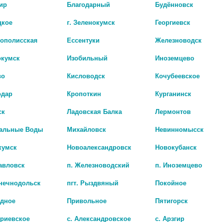
ир
Благодарный
Будённовск
цкое
г. Зеленокумск
Георгиевск
рополисская
Ессентуки
Железноводск
окумск
Изобильный
Иноземцево
во
Кисловодск
Кочубеевское
одар
Кропоткин
Курганинск
ск
Ладовская Балка
Лермонтов
Наличие в а
альные Воды
Михайловск
Невинномысск
кумск
Новоалександровск
Новокубанск
БИО АГЛФ №8 с. Д
цена: 1 484 руб.
авловск
п. Железноводский
п. Иноземцево
лнечнодольск
пгт. Рыздвяный
Покойное
адное
Привольное
Пятигорск
триевское
с. Александровское
с. Арзгир