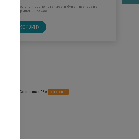
Окончательный расчет стоимости будет произведен
при оформлении заказа.
В КОРЗИНУ
птеках
онское ул. Солнечная 26е
остаток:
1