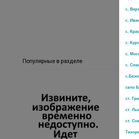
с. Вер
с. Ива
с. Кра
с. Кур
с. Мос
Популярные в разделе
с. Спи
с.Безо
село 
ст. Гр
ст. Лы
ст. Со
Тихор