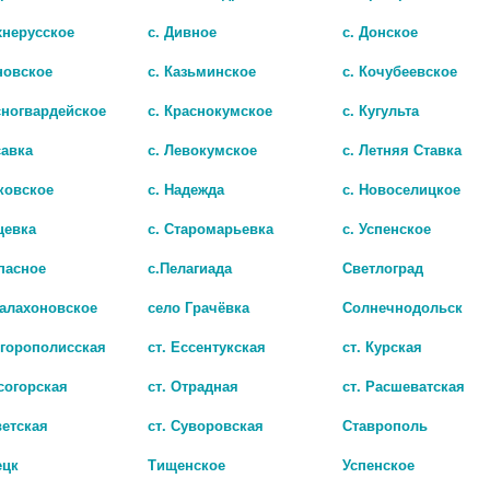
хнерусское
с. Дивное
с. Донское
новское
с. Казьминское
с. Кочубеевское
сногвардейское
с. Краснокумское
с. Кугульта
Показать все ..
савка
с. Левокумское
с. Летняя Ставка
ковское
с. Надежда
с. Новоселицкое
цевка
с. Старомарьевка
с. Успенское
пасное
с.Пелагиада
Светлоград
Балахоновское
село Грачёвка
Солнечнодольск
игорополисская
ст. Ессентукская
ст. Курская
согорская
ст. Отрадная
ст. Расшеватская
ветская
ст. Суворовская
Ставрополь
ецк
Тищенское
Успенское