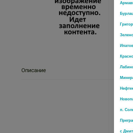
Армав
Бурла
Григо
Зелен
Ипато
Красн
Лабин
Описание
Минер
Нефте
Новоп
п. Со
Прегр
с Дми