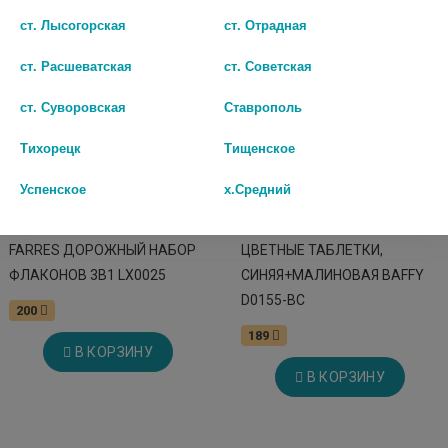
ст. Лысогорская
ст. Отрадная
ст. Расшеватская
ст. Советская
ст. Суворовская
Ставрополь
Тихорецк
Тищенское
Успенское
х.Средний
FARRES ДОРОЖНЫЙ НАБОР
ЦВЕТНЫЕ ТАБЛЕТКИ,
ФЛАКОНОВ 3В1 LX0025
СИНЯЯ+МАЛИНОВАЯ BAFFY
D0155-BС
200
189
В КОРЗИНУ
В КОРЗИНУ