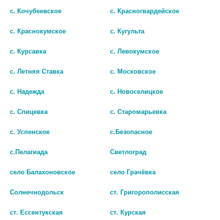
с. Кочубеевское
с. Красногвардейское
с. Краснокумское
с. Кугульта
с. Курсавка
с. Левокумское
с. Летняя Ставка
с. Московское
с. Надежда
с. Новоселицкое
с. Спицевка
с. Старомарьевка
с. Успенское
с.Безопасное
FARRES ДОРОЖНЫЙ НАБОР
КРОШКА Я ТЕРМОМЕТР Д/
ФЛАКОНОВ 3В1 LX0014
ВАННЫ КИТ 1382529
с.Пелагиада
Светлоград
158
168
село Балахоновское
село Грачёвка
В КОРЗИНУ
В КОРЗИНУ
Солнечнодольск
ст. Григорополисская
ст. Ессентукская
ст. Курская