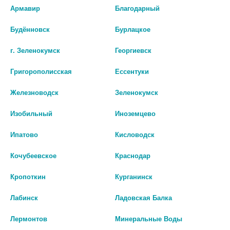
со специалистом.
Армавир
Благодарный
Производитель оставляет за собой право изменять внешний вид и
Будённовск
Бурлацкое
описание товара без предварительного уведомления.
г. Зеленокумск
Георгиевск
361
Григорополисская
Ессентуки
Цены на сайте могут отличаться от цен в аптечных пунктах.
Железноводск
Зеленокумск
Окончательный расчет стоимости будет произведен при
оформлении заказа.
Изобильный
Иноземцево
В КОРЗИНУ
Ипатово
Кисловодск
Кочубеевское
Краснодар
Кропоткин
Курганинск
Описание
Лабинск
Ладовская Балка
Лермонтов
Минеральные Воды