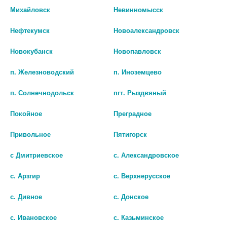
Наличие в аптеках
Михайловск
Невинномысск
Нефтекумск
Новоалександровск
БИО АГЛФ №148 ст.Григорополисская ул.Орджоникидзе зд 43 пом 1
остаток:
1
цена: 361 руб.
Новокубанск
Новопавловск
п. Железноводский
п. Иноземцево
п. Солнечнодольск
пгт. Рыздвяный
Покойное
Преградное
Привольное
Пятигорск
с Дмитриевское
с. Александровское
Показать все ...
с. Арзгир
с. Верхнерусское
с. Дивное
с. Донское
Популярные в разделе
с. Ивановское
с. Казьминское