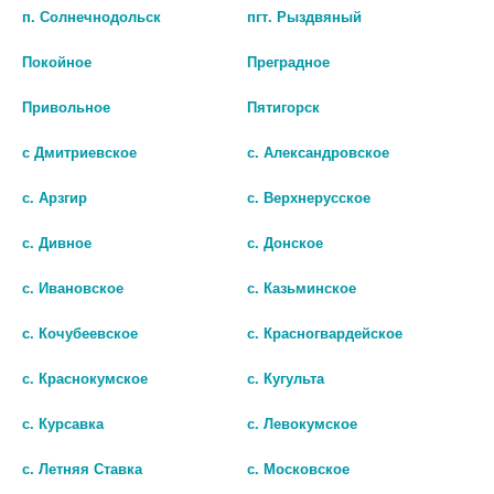
п. Солнечнодольск
пгт. Рыздвяный
В КОРЗИНУ
В КОРЗИНУ
Покойное
Преградное
Привольное
Пятигорск
с Дмитриевское
с. Александровское
с. Арзгир
с. Верхнерусское
с. Дивное
с. Донское
с. Ивановское
с. Казьминское
с. Кочубеевское
с. Красногвардейское
АВЕНТ СТЕРИЛИЗАТОР Д/СВЧ
с. Краснокумское
с. Кугульта
ПЕЧИ ЭКСПРЕСС /
АРТ.8278/8276/ [AVENT]
с. Курсавка
с. Левокумское
3 634 руб.
с. Летняя Ставка
с. Московское
шт