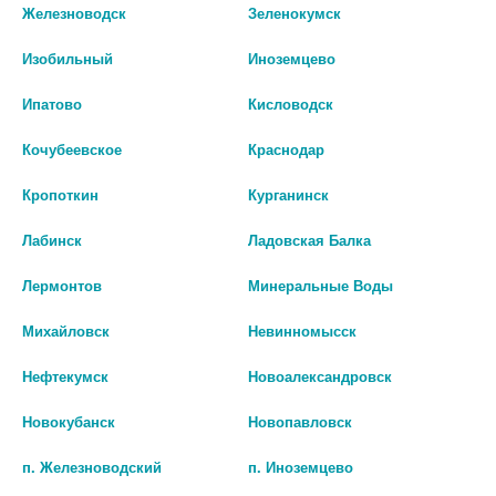
Железноводск
Зеленокумск
Изобильный
Иноземцево
Ипатово
Кисловодск
Кочубеевское
Краснодар
Кропоткин
Курганинск
Лабинск
Ладовская Балка
Лермонтов
Минеральные Воды
Михайловск
Невинномысск
МЕДИКА КИДС СТЕРИЛИЗАТОР
АВЕНТ СТЕРИЛИЗАТОР ЭЛЕКТР.
Нефтекумск
Новоалександровск
ПАРОВОЙ CS-28S [CS MEDICA]
3В1 /АРТ.81874/284/03/ [AVENT]
Новокубанск
Новопавловск
4 104 руб.
7 123 руб.
п. Железноводский
п. Иноземцево
шт
шт