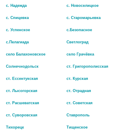
с. Надежда
с. Новоселицкое
В КОРЗИНУ
с. Спицевка
с. Старомарьевка
с. Успенское
с.Безопасное
с.Пелагиада
Светлоград
село Балахоновское
село Грачёвка
Солнечнодольск
ст. Григорополисская
© Городская аптека - Маркетплейс. Все права защищены
ст. Ессентукская
ст. Курская
ст. Лысогорская
ст. Отрадная
Лекарства и БАДы
ст. Расшеватская
ст. Советская
Парафармацевтика
ст. Суворовская
Ставрополь
Адреса аптек
Тихорецк
Тищенское
Бонусная программа