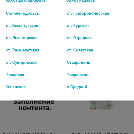
село Балахоновское
село Грачёвка
ПУСТЫШКИ СЛОНИК, С
ПУСТЫШКИ СЛОНИК, С
ПУСТЫШКОЙ, СИРЕНЕВЫЙ
ПУСТЫШКОЙ, ЗЕЛЕНЫЙ REF-
Солнечнодольск
ст. Григорополисская
REF-002-V
002-G
ст. Ессентукская
ст. Курская
282
282
ст. Лысогорская
ст. Отрадная
В КОРЗИНУ
В КОРЗИНУ
ст. Расшеватская
ст. Советская
ст. Суворовская
Ставрополь
Тихорецк
Тищенское
Успенское
х.Средний