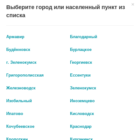
со специалистом.
Выберите город или населенный пункт из
списка
Производитель оставляет за собой право изменять внешний вид и
описание товара без предварительного уведомления.
Армавир
Благодарный
824
Будённовск
Бурлацкое
Цены на сайте могут отличаться от цен в аптечных пунктах.
Окончательный расчет стоимости будет произведен при
г. Зеленокумск
Георгиевск
оформлении заказа.
Григорополисская
Ессентуки
В КОРЗИНУ
Железноводск
Зеленокумск
Изобильный
Иноземцево
Ипатово
Кисловодск
Описание
Кочубеевское
Краснодар
Пенал для бутылочек Happy Baby Bottle Thermocase (артикул
Кропоткин
Курганинск
21007, дизайн «Мороженое») — это аксессуар для