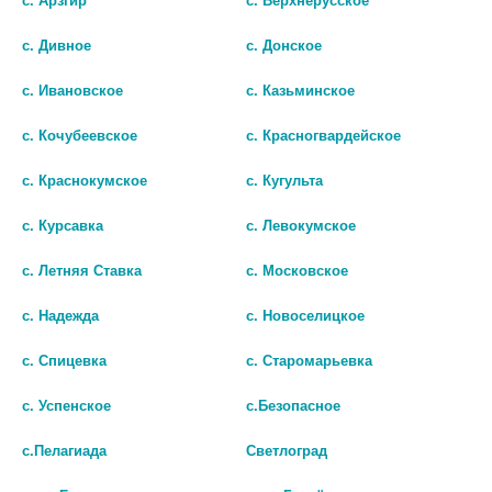
Показать все ...
с. Дивное
с. Донское
с. Ивановское
с. Казьминское
Популярные в разделе
с. Кочубеевское
с. Красногвардейское
с. Краснокумское
с. Кугульта
с. Курсавка
с. Левокумское
с. Летняя Ставка
с. Московское
с. Надежда
с. Новоселицкое
с. Спицевка
с. Старомарьевка
с. Успенское
с.Безопасное
с.Пелагиада
Светлоград
ROXY КОНТЕЙНЕР Д/СОСКИ-
ROXY КОНТЕЙНЕР Д/СОСКИ-