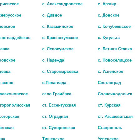
триевское
с. Александровское
с. Арзгир
хнерусское
с. Дивное
с. Донское
новское
с. Казьминское
с. Кочубеевское
сногвардейское
с. Краснокумское
с. Кугульта
Показать все ..
савка
с. Левокумское
с. Летняя Ставка
ковское
с. Надежда
с. Новоселицкое
цевка
с. Старомарьевка
с. Успенское
пасное
с.Пелагиада
Светлоград
Балахоновское
село Грачёвка
Солнечнодольск
игорополисская
ст. Ессентукская
ст. Курская
согорская
ст. Отрадная
ст. Расшеватская
ветская
ст. Суворовская
Ставрополь
ецк
Тищенское
Успенское