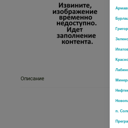
Армав
Бурла
Григо
Зелен
Ипато
Красн
Лабин
Описание
Минер
Нефте
Новоп
п. Со
Прегр