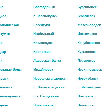
Производитель оставляет за собой право изменять
внешний вид и описание товара без предварительного
ир
Благодарный
Будённовск
уведомления.
цкое
г. Зеленокумск
Георгиевск
рополисская
Ессентуки
Железноводск
окумск
Изобильный
Иноземцево
во
Кисловодск
Кочубеевское
одар
Кропоткин
Курганинск
ск
Ладовская Балка
Лермонтов
Наличие в а
альные Воды
Михайловск
Невинномысск
кумск
Новоалександровск
Новокубанск
авловск
п. Железноводский
п. Иноземцево
лнечнодольск
пгт. Рыздвяный
Покойное
адное
Привольное
Пятигорск