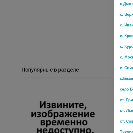
с Дми
с. Вер
с. Ива
с. Кра
с. Кур
с. Мос
с. Спи
Популярные в разделе
с.Безо
село 
ст. Гр
ст. Лы
ст. Со
Тихор