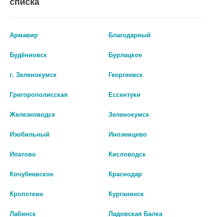
списка
Перед применением необходимо проконсультироваться
со специалистом.
Армавир
Благодарный
Производитель оставляет за собой право изменять внешний вид и
описание товара без предварительного уведомления.
Будённовск
Бурлацкое
г. Зеленокумск
Георгиевск
64
Григорополисская
Ессентуки
Цены на сайте могут отличаться от цен в аптечных пунктах.
Окончательный расчет стоимости будет произведен при
Железноводск
Зеленокумск
оформлении заказа.
Изобильный
Иноземцево
В КОРЗИНУ
Ипатово
Кисловодск
Кочубеевское
Краснодар
Кропоткин
Курганинск
Описание
Лабинск
Ладовская Балка