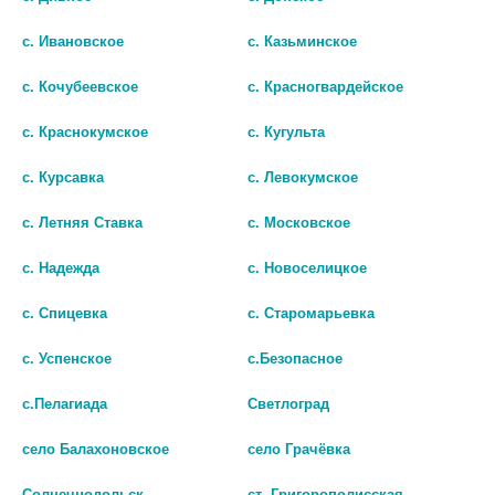
с. Ивановское
с. Казьминское
с. Кочубеевское
с. Красногвардейское
с. Краснокумское
с. Кугульта
с. Курсавка
с. Левокумское
с. Летняя Ставка
с. Московское
с. Надежда
с. Новоселицкое
с. Спицевка
с. Старомарьевка
БЕНКИЗЕР КАЛГОНИТ
ПРЕДО/PREDOX
с. Успенское
с.Безопасное
ФИНИШ СОЛЬ Д/
СТИРАЛЬНЫЙ ПОРОШОК
с.Пелагиада
Светлоград
ПОСУДОМОЕЧНЫХ МАШИН
РОЗА 3КГ
1500Г.
421
село Балахоновское
село Грачёвка
239
В КОРЗИНУ
Солнечнодольск
ст. Григорополисская