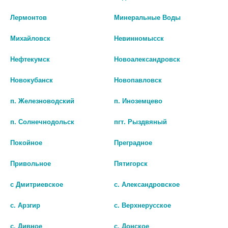
Лермонтов
Минеральные Воды
Наличие в аптеках
Михайловск
Невинномысск
БИО АГЛФ №148 ст.Григорополисская ул.Орджоникидзе зд 43 пом 1
Нефтекумск
Новоалександровск
остаток:
1
цена: 64 руб.
Новокубанск
Новопавловск
п. Железноводский
п. Иноземцево
п. Солнечнодольск
пгт. Рыздвяный
Покойное
Преградное
Привольное
Пятигорск
с Дмитриевское
с. Александровское
Показать все ...
с. Арзгир
с. Верхнерусское
с. Дивное
с. Донское
Популярные в разделе