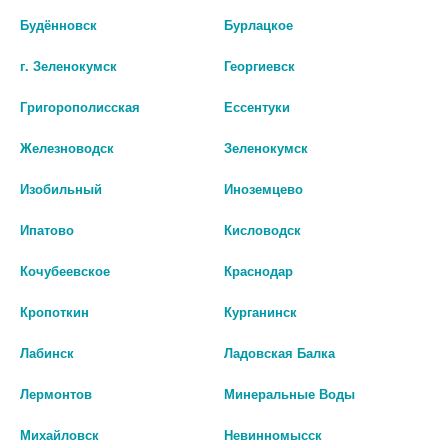
Производитель оставляет за собой право изменять внешний вид и
Будённовск
Бурлацкое
описание товара без предварительного уведомления.
г. Зеленокумск
Георгиевск
1025
Григорополисская
Ессентуки
Цены на сайте могут отличаться от цен в аптечных пунктах.
Железноводск
Зеленокумск
Окончательный расчет стоимости будет произведен при
оформлении заказа.
Изобильный
Иноземцево
В КОРЗИНУ
Ипатово
Кисловодск
Кочубеевское
Краснодар
Кропоткин
Курганинск
Описание
Лабинск
Ладовская Балка
Лермонтов
Минеральные Воды
Наличие в аптеках
Михайловск
Невинномысск