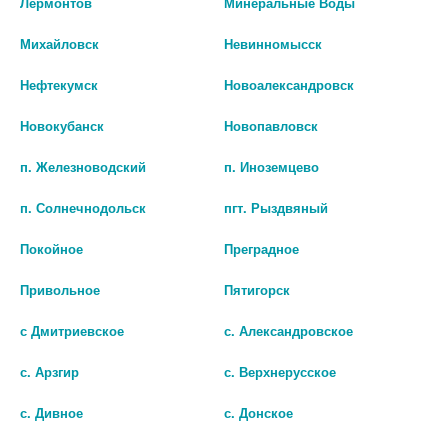
Наличие в аптеках
Лермонтов
Минеральные Воды
Михайловск
Невинномысск
БИО АГЛФ №147 г. Ставрополь ул. Октябрьская 202
остаток:
13
цена: 60 руб.
Нефтекумск
Новоалександровск
БИО АГЛФ №168 г. Ставрополь ул. Мимоз 37 Круглосуточно
остаток:
20
Новокубанск
Новопавловск
цена: 60 руб.
п. Железноводский
п. Иноземцево
п. Солнечнодольск
пгт. Рыздвяный
Покойное
Преградное
Привольное
Пятигорск
Показать все ...
с Дмитриевское
с. Александровское
с. Арзгир
с. Верхнерусское
Популярные в разделе
с. Дивное
с. Донское