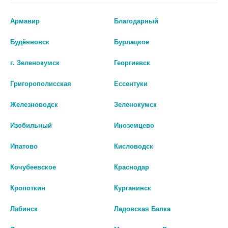
со специалистом.
Армавир
Благодарный
Производитель оставляет за собой право изменять внешний вид и
описание товара без предварительного уведомления.
Будённовск
Бурлацкое
60
г. Зеленокумск
Георгиевск
Григорополисская
Ессентуки
Цены на сайте могут отличаться от цен в аптечных пунктах.
Окончательный расчет стоимости будет произведен при
Железноводск
Зеленокумск
оформлении заказа.
Изобильный
Иноземцево
В КОРЗИНУ
Ипатово
Кисловодск
Кочубеевское
Краснодар
Описание
Кропоткин
Курганинск
Лабинск
Ладовская Балка