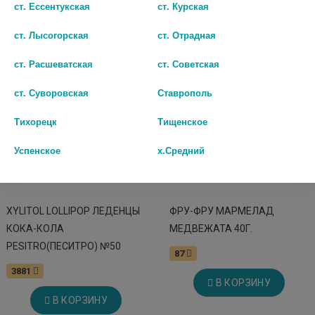
ст. Ессентукская
ст. Курская
ст. Лысогорская
ст. Отрадная
ст. Расшеватская
ст. Советская
ст. Суворовская
Ставрополь
Тихорецк
Тищенское
Успенское
х.Средний
XYLITOL LOLLIPOP ЛЕДЕНЦЫ
ФРУ-ФРУ МАРМЕЛАД
КОКА-КОЛА
МЕДВЕЖАТА 40Г.
PESITRO(ПЕСИТРО) №50
87
3881
В КОРЗИНУ
В КОРЗИНУ