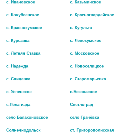
с. Ивановское
с. Казьминское
с. Кочубеевское
с. Красногвардейское
с. Краснокумское
с. Кугульта
с. Курсавка
с. Левокумское
с. Летняя Ставка
с. Московское
с. Надежда
с. Новоселицкое
с. Спицевка
с. Старомарьевка
МУЛЬТИ-В BIO(MULTI)FORTE
ALPINE CARAMEL
с. Успенское
с.Безопасное
ПАСТИЛКИ МАРМЕЛАДНЫЕ
АЛЬПИЙСКАЯ КАРАМЕЛЬ
ЖЕВАТ (СЛИВА) №60
ЛЕДЕНЦЫ ДЕТ (ПИХТА, ВИТ
с.Пелагиада
Светлоград
С, МЕД) 53 Г
нет в наличии
село Балахоновское
село Грачёвка
нет в наличии
В КОРЗИНУ
Солнечнодольск
ст. Григорополисская
В КОРЗИНУ