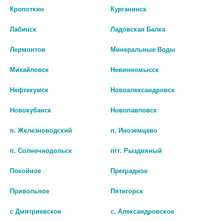
Кропоткин
Курганинск
Лабинск
Ладовская Балка
КАЛЬЦЕМИН АДВАНС №30
ВИТАМИННО-МИНЕРАЛЬНЫЙ
ТАБ. П/О 2171
КОМПЛЕКС ПРЕНАТАЛ N60
Лермонтов
Минеральные Воды
ТАБЛ П/О ПО 1650МГ
нет в наличии
Михайловск
Невинномысск
нет в наличии
В КОРЗИНУ
Нефтекумск
Новоалександровск
В КОРЗИНУ
Новокубанск
Новопавловск
п. Железноводский
п. Иноземцево
п. Солнечнодольск
пгт. Рыздвяный
Покойное
Преградное
Привольное
Пятигорск
с Дмитриевское
с. Александровское