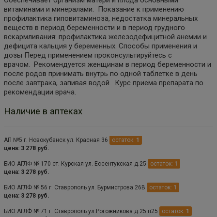
витаминами и минералами. Показание к применению
профилактика гиповитаминоза, недостатка минеральных
веществ в период беременности и в период грудного
вскармливания: профилактика железодефицитной анемии и
дефицита кальция у беременных. Способы применения и
дозы Перед применением проконсультируйтесь с
врачом. Рекомендуется женщинам в период беременности и
после родов принимать внутрь по одной таблетке в день
после завтрака, запивая водой. Курс приема препарата по
рекомендации врача.
Наличие в аптеках
АП №5 г. Новокубанск ул. Красная 36
остаток:
1
цена: 3 278 руб.
БИО АГЛФ № 170 ст. Курская ул. Ессентукская д.25
остаток:
1
цена: 3 278 руб.
БИО АГЛФ № 56 г. Ставрополь ул. Бурмистрова 26В
остаток:
1
цена: 3 278 руб.
БИО АГЛФ № 71 г. Ставрополь ул.Рогожникова д.25 п25
остаток:
1