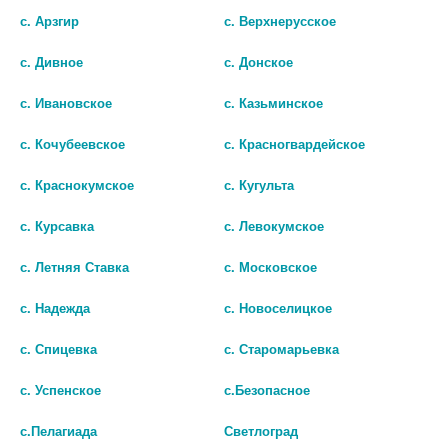
с. Арзгир
с. Верхнерусское
с. Дивное
с. Донское
КОМПЛИВИТ АКТИВ ЖЕВАТ.
КОМПЛИВИТ АКТИВ ЖЕВАТ.
БАНАН №30 ТАБ.ЖЕВ. Д/
ВИШНЯ №30 ТАБ.ЖЕВ. Д/
с. Ивановское
с. Казьминское
ДЕТЕЙ (БАД)
ДЕТЕЙ (БАД)
с. Кочубеевское
с. Красногвардейское
342
347
с. Краснокумское
с. Кугульта
В КОРЗИНУ
В КОРЗИНУ
с. Курсавка
с. Левокумское
с. Летняя Ставка
с. Московское
с. Надежда
с. Новоселицкое
с. Спицевка
с. Старомарьевка
с. Успенское
с.Безопасное
с.Пелагиада
Светлоград