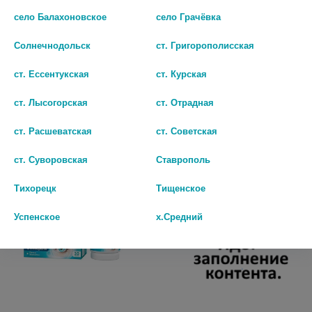
село Балахоновское
село Грачёвка
Солнечнодольск
ст. Григорополисская
МАГНИЙ ПЛЮС №10
КОМПЛИВИТ АКТИВ БАНАН
ШИП.ТАБ. 1302
ДЕТСК. №30 ТАБ.ЖЕВ.
ст. Ессентукская
ст. Курская
371
457
ст. Лысогорская
ст. Отрадная
В КОРЗИНУ
В КОРЗИНУ
ст. Расшеватская
ст. Советская
ст. Суворовская
Ставрополь
Тихорецк
Тищенское
Успенское
х.Средний