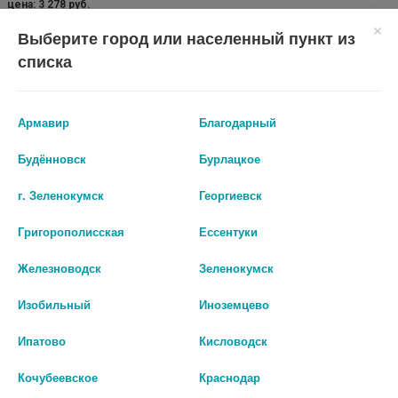
цена: 3 278 руб.
Выберите город или населенный пункт из
БИО АГЛФ №27 г. Ставрополь ул. Доваторцев 50/1
остаток:
1
цена: 3 278 руб.
списка
БИО АГЛФ №32 г. Ставрополь ул. 50 лет ВЛКСМ 16/8 Круглосуточно
остаток:
1
Показать все ...
цена: 3 278 руб.
Армавир
Благодарный
Будённовск
Бурлацкое
Аналоги по действию
г. Зеленокумск
Георгиевск
Григорополисская
Ессентуки
Железноводск
Зеленокумск
Изобильный
Иноземцево
Ипатово
Кисловодск
Кочубеевское
Краснодар