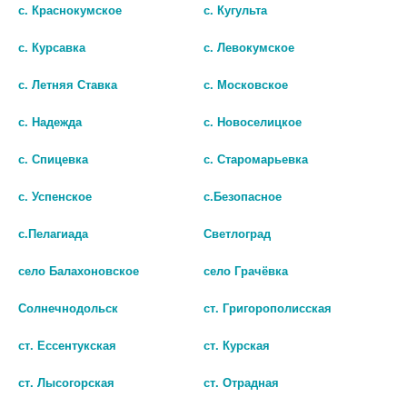
0 руб.
с. Краснокумское
с. Кугульта
0 руб.
с. Курсавка
с. Левокумское
шт
шт
с. Летняя Ставка
с. Московское
В КОРЗИНУ
В КОРЗИНУ
с. Надежда
с. Новоселицкое
с. Спицевка
с. Старомарьевка
с. Успенское
с.Безопасное
с.Пелагиада
Светлоград
село Балахоновское
село Грачёвка
Солнечнодольск
ст. Григорополисская
ст. Ессентукская
ст. Курская
СОЛГАР КОЖА НОГТИ ВОЛОСЫ
ЦИТРАТ МАГНИЯ №120 ТАБ.
ст. Лысогорская
ст. Отрадная
№60 ТАБЛ. ПО 1390,8 МГ