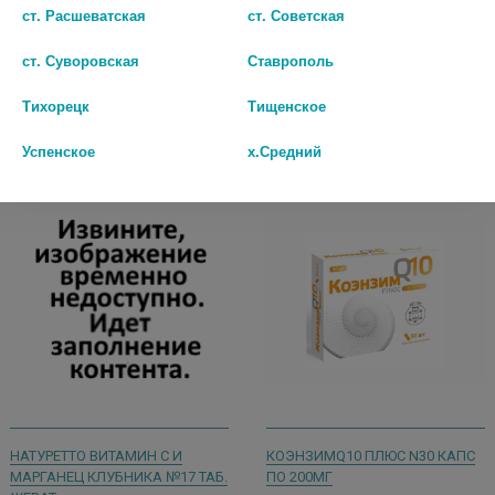
2 959 руб.
ст. Расшеватская
ст. Советская
2 488 руб.
шт
ст. Суворовская
Ставрополь
шт
В КОРЗИНУ
Тихорецк
Тищенское
В КОРЗИНУ
Успенское
х.Средний
НАТУРЕТТО ВИТАМИН С И
КОЭНЗИМQ10 ПЛЮС N30 КАПС
МАРГАНЕЦ КЛУБНИКА №17 ТАБ.
ПО 200МГ