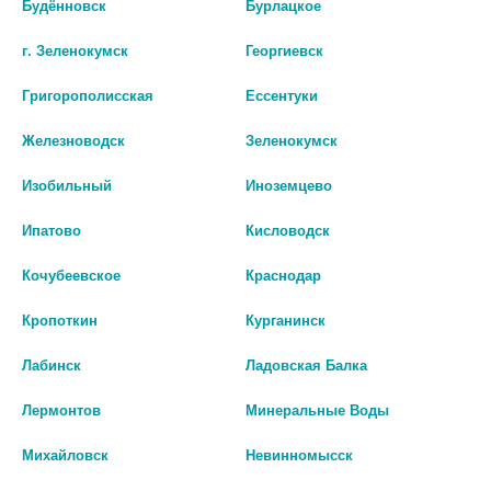
Будённовск
Бурлацкое
237 руб.
2 935 руб.
г. Зеленокумск
Георгиевск
шт
шт
Григорополисская
Ессентуки
В КОРЗИНУ
В КОРЗИНУ
Железноводск
Зеленокумск
Изобильный
Иноземцево
Ипатово
Кисловодск
Кочубеевское
Краснодар
Кропоткин
Курганинск
Лабинск
Ладовская Балка
Лермонтов
Минеральные Воды
УРОКОМПЛЕКС СВ+ 423,4МГ
ДОППЕЛЬГЕРЦ АКТИВ ДЛЯ
Михайловск
Невинномысск
КАПС. №60 (БАД)
НЕГО N30 КАПС ПО 955МГ