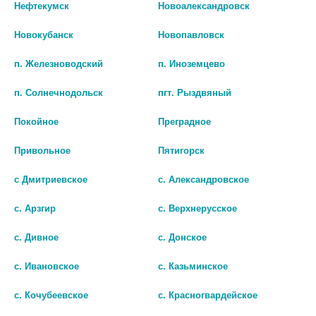
Нефтекумск
Новоалександровск
1 780 руб.
857 руб.
Новокубанск
Новопавловск
шт
шт
п. Железноводский
п. Иноземцево
В КОРЗИНУ
В КОРЗИНУ
п. Солнечнодольск
пгт. Рыздвяный
Покойное
Преградное
Привольное
Пятигорск
с Дмитриевское
с. Александровское
с. Арзгир
с. Верхнерусское
с. Дивное
с. Донское
с. Ивановское
с. Казьминское
GLS ЕЖОВИК ГРЕБЕНЧАТЫЙ N90
BARIABALANCE GBP УТРО N60
с. Кочубеевское
с. Красногвардейское
КАПС ПО 785МГ
КАПС ПО 500МГ+BARIABALANCE
GBP ВЕЧЕР N30 КАПС ПО 500МГ