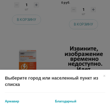
0 руб.
шт
шт
В КОРЗИНУ
В КОРЗИНУ
Выберите город или населенный пункт из
списка
ЭЛЕУТОНИК ЖЕНЬШЕНЬ N30
СОЛГАР ЦИТРАТ МАГНИЯ N120
Армавир
Благодарный
КАПС ПО 400МГ
ТАБЛ ПО 1717МГ