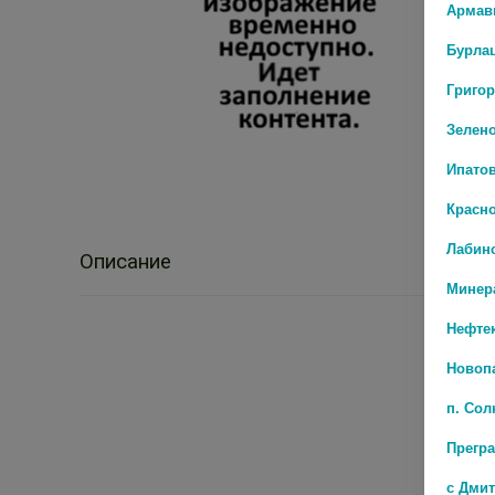
Армав
Бурла
Григо
Зелен
Ипато
Красн
Лабин
Описание
Минер
Нефте
Новоп
п. Со
Прегр
с Дми