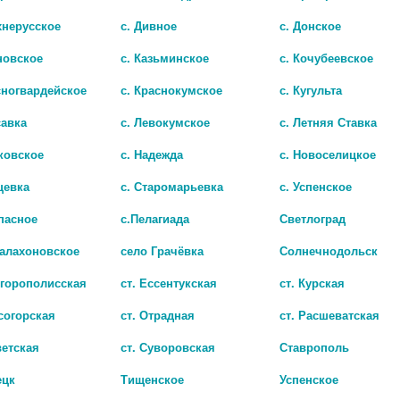
хнерусское
с. Дивное
с. Донское
новское
с. Казьминское
с. Кочубеевское
сногвардейское
с. Краснокумское
с. Кугульта
Показать все ..
савка
с. Левокумское
с. Летняя Ставка
ковское
с. Надежда
с. Новоселицкое
цевка
с. Старомарьевка
с. Успенское
пасное
с.Пелагиада
Светлоград
Балахоновское
село Грачёвка
Солнечнодольск
игорополисская
ст. Ессентукская
ст. Курская
согорская
ст. Отрадная
ст. Расшеватская
ветская
ст. Суворовская
Ставрополь
ецк
Тищенское
Успенское