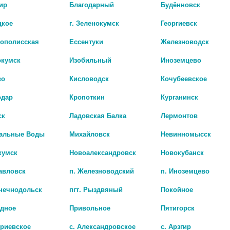
ир
Благодарный
Будённовск
цкое
г. Зеленокумск
Георгиевск
рополисская
Ессентуки
Железноводск
окумск
Изобильный
Иноземцево
во
Кисловодск
Кочубеевское
одар
Кропоткин
Курганинск
ск
Ладовская Балка
Лермонтов
Наличие в а
альные Воды
Михайловск
Невинномысск
кумск
Новоалександровск
Новокубанск
АГЛФ № 19 г.Будё
цена: 118 руб.
авловск
п. Железноводский
п. Иноземцево
лнечнодольск
пгт. Рыздвяный
Покойное
адное
Привольное
Пятигорск
триевское
с. Александровское
с. Арзгир