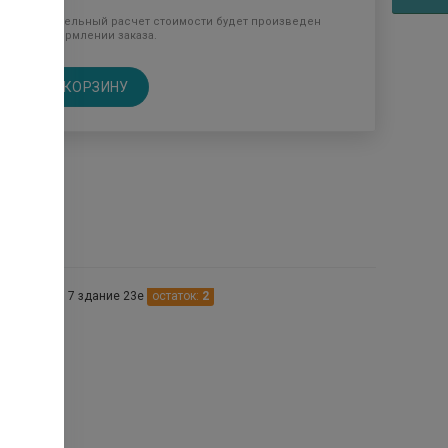
Окончательный расчет стоимости будет произведен
при оформлении заказа.
В КОРЗИНУ
птеках
нновск мкр. 7 здание 23е
остаток:
2