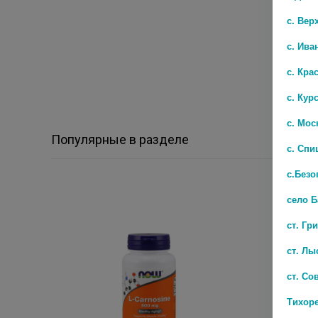
с. Вер
с. Ива
с. Кра
с. Кур
с. Мос
Популярные в разделе
с. Спи
с.Безо
село 
ст. Гр
ст. Лы
ст. Со
Тихор