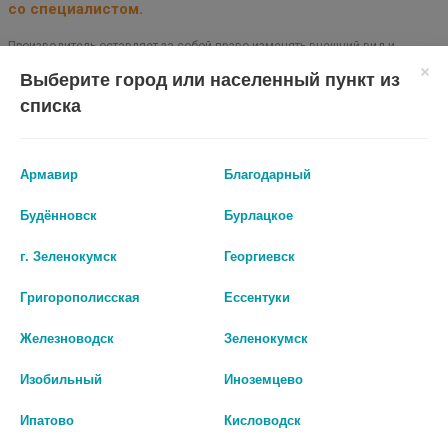
со специалистом.
Производитель оставляет за собой право изменять внешний вид и
описание товара без предварительного уведомления.
Выберите город или населенный пункт из
списка
315
Цены на сайте могут отличаться от цен в аптечных пунктах.
Армавир
Благодарный
Окончательный расчет стоимости будет произведен при
оформлении заказа.
Будённовск
Бурлацкое
г. Зеленокумск
Георгиевск
В КОРЗИНУ
Григорополисская
Ессентуки
Железноводск
Зеленокумск
Описание
Изобильный
Иноземцево
Ипатово
Кисловодск
Крем массажный разогревающий обладает мягким
согревающим эффектом и предназначен для