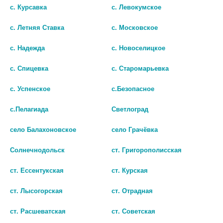
с. Курсавка
с. Левокумское
с. Летняя Ставка
с. Московское
с. Надежда
с. Новоселицкое
с. Спицевка
с. Старомарьевка
Показать все ...
с. Успенское
с.Безопасное
с.Пелагиада
Светлоград
Популярные в разделе
село Балахоновское
село Грачёвка
Солнечнодольск
ст. Григорополисская
ст. Ессентукская
ст. Курская
ст. Лысогорская
ст. Отрадная
ст. Расшеватская
ст. Советская