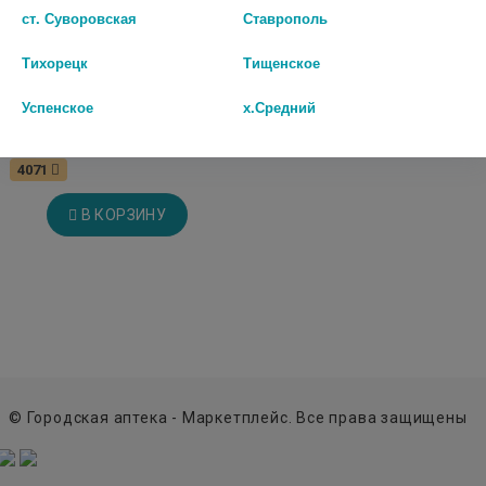
ст. Суворовская
Ставрополь
Тихорецк
Тищенское
СОЛГАР ПРОСТАТА ПЛЮС
Успенское
х.Средний
№60 КАПС.
4071
В КОРЗИНУ
© Городская аптека - Маркетплейс. Все права защищены