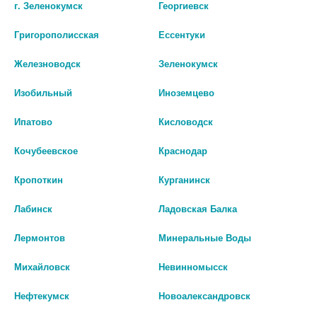
г. Зеленокумск
Георгиевск
со специалистом.
Григорополисская
Ессентуки
Производитель оставляет за собой право изменять внешний вид и
описание товара без предварительного уведомления.
Железноводск
Зеленокумск
3894
Изобильный
Иноземцево
Цены на сайте могут отличаться от цен в аптечных пунктах.
Ипатово
Кисловодск
Окончательный расчет стоимости будет произведен при
оформлении заказа.
Кочубеевское
Краснодар
Кропоткин
Курганинск
В КОРЗИНУ
Лабинск
Ладовская Балка
Лермонтов
Минеральные Воды
Описание
Михайловск
Невинномысск
Нефтекумск
Новоалександровск
Рекомендуется в качестве биологически активной добавки к
пище-источника фитостеринов (бета-ситостерина). «Ягоды