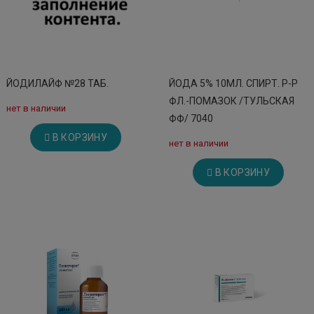
цена: 182 руб.
БИО АГЛФ № 129 с. Красногвардейское Красная 264/В
остаток:
1
цена: 182 руб.
БИО АГЛФ № 132 г. Ессентуки ул. Озёрная 4 А
остаток:
1
цена: 182 руб.
ЙОДИЛАЙФ №28 ТАБ.
ЙОДА 5% 10МЛ. СПИРТ. Р-Р
БИО АГЛФ № 136 г. Невинномысск ул. 3 интернационала 5
остаток:
2
ФЛ.-ПОМАЗОК /ТУЛЬСКАЯ
цена: 182 руб.
нет в наличии
ФФ/ 7040
БИО АГЛФ № 16 г. Ставрополь ул. Доваторцев 9
остаток:
1
В КОРЗИНУ
цена: 182 руб.
нет в наличии
БИО АГЛФ № 167 г.Михайловск ул.Выставочная д.28
остаток:
1
В КОРЗИНУ
цена: 182 руб.
БИО АГЛФ № 170 ст. Курская ул. Ессентукская д.25
остаток:
2
цена: 182 руб.
БИО АГЛФ № 173 г.Михайловск ул.Есенина 123/1 Круглосуточно
остаток:
1
цена: 182 руб.
БИО АГЛФ № 187 г.Михайловск ул.Калашникова 43
остаток:
1
цена: 182 руб.
БИО АГЛФ № 191 г.Благодарный ул.Однокозова 205
остаток:
1