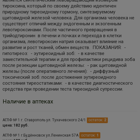
тироксина, который по своему действию идентичен
природному тиреоидному гормону, синтезируемому
щитовидной железой человека. Для организма человека не
существует отличий между эндогенным и экзогенным
левотироксинами. После частичного превращения в
трийодтиронин в печени и почках и перехода в клетки
организма, левотироксин натрия оказывает влияние на
развитие и рост тканей, обмен веществ. ПОКАЗАНИЯ: -
гипотиреоз: - эутиреоидный зоб: - в качестве
заместительной терапии и для профилактики рецидива зоба
после резекции щитовидной железы: - рак щитовидной
железы (после оперативного лечения): - диффузный
токсический зоб: после достижения эутиреоидного
состояния тиреостатиками: - в качестве диагностического
средства при проведении теста тиреоидной супрессии.
Наличие в аптеках
АГЛФ № 1 г. Ставрополь ул. Тухачевского 24/1
остаток:
2
цена: 182 руб.
АГЛФ № 1 г.Будённовск ул.Ленинская 57А
остаток:
1