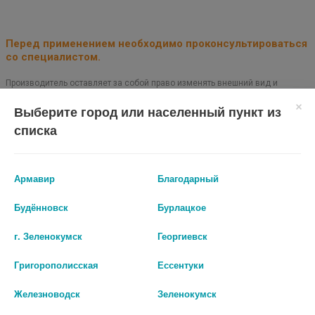
Перед применением необходимо проконсультироваться
со специалистом.
Производитель оставляет за собой право изменять внешний вид и
описание товара без предварительного уведомления.
Выберите город или населенный пункт из
списка
499
Цены на сайте могут отличаться от цен в аптечных пунктах.
Армавир
Благодарный
Окончательный расчет стоимости будет произведен при
оформлении заказа.
Будённовск
Бурлацкое
В КОРЗИНУ
г. Зеленокумск
Георгиевск
Григорополисская
Ессентуки
Железноводск
Зеленокумск
Описание