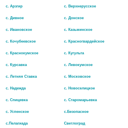
с. Арзгир
с. Верхнерусское
с. Дивное
с. Донское
с. Ивановское
с. Казьминское
с. Кочубеевское
с. Красногвардейское
Показать все ...
с. Краснокумское
с. Кугульта
с. Курсавка
с. Левокумское
Популярные в разделе
с. Летняя Ставка
с. Московское
с. Надежда
с. Новоселицкое
с. Спицевка
с. Старомарьевка
с. Успенское
с.Безопасное
с.Пелагиада
Светлоград