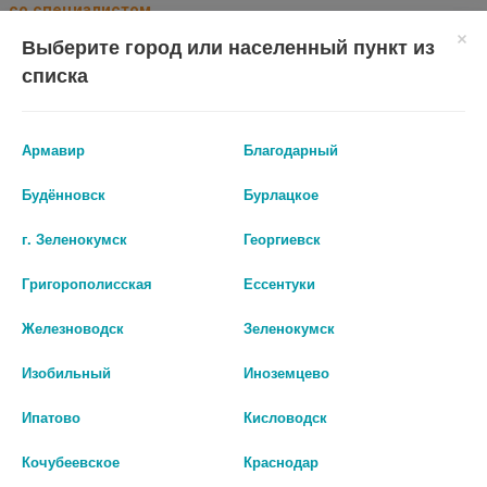
со специалистом.
Выберите город или населенный пункт из
Производитель оставляет за собой право изменять внешний вид и
описание товара без предварительного уведомления.
списка
235
Армавир
Благодарный
Цены на сайте могут отличаться от цен в аптечных пунктах.
Будённовск
Бурлацкое
Окончательный расчет стоимости будет произведен при
оформлении заказа.
г. Зеленокумск
Георгиевск
Григорополисская
Ессентуки
В КОРЗИНУ
Железноводск
Зеленокумск
Изобильный
Иноземцево
Описание
Ипатово
Кисловодск
Кочубеевское
Краснодар
Марля медицинская нестерильная 5 метров представляет
собой плотную лёгкую, гигроскопичную хлопчатобумажную