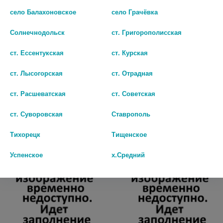
село Балахоновское
село Грачёвка
Солнечнодольск
ст. Григорополисская
ст. Ессентукская
ст. Курская
ХЕЛП МАРЛЯ ОТРЕЗ 3М.
ОТРЕЗ МАРЛ. МЕД. Н/СТЕР.
ст. Лысогорская
ст. Отрадная
[HELP]
ПЛ.36Г./2М. 3М./90СМ.
ст. Расшеватская
ст. Советская
179
215
ст. Суворовская
Ставрополь
В КОРЗИНУ
В КОРЗИНУ
Тихорецк
Тищенское
Успенское
х.Средний