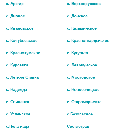
с. Арзгир
с. Верхнерусское
с. Дивное
с. Донское
с. Ивановское
с. Казьминское
с. Кочубеевское
с. Красногвардейское
с. Краснокумское
с. Кугульта
с. Курсавка
с. Левокумское
с. Летняя Ставка
с. Московское
с. Надежда
с. Новоселицкое
с. Спицевка
с. Старомарьевка
© Городская аптека - Маркетплейс. Все права защищены
с. Успенское
с.Безопасное
с.Пелагиада
Светлоград
Лекарства и БАДы