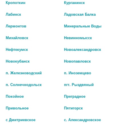
Руфинамид
Кропоткин
Курганинск
Лабинск
Ладовская Балка
Лермонтов
Минеральные Воды
Михайловск
Невинномысск
Нефтекумск
Новоалександровск
Новокубанск
Новопавловск
п. Железноводский
п. Иноземцево
п. Солнечнодольск
пгт. Рыздвяный
Покойное
Преградное
Привольное
Пятигорск
с Дмитриевское
с. Александровское