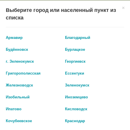
×
Мобильное приложение
Городская Аптека Маркетплейс
Выберите город или населенный пункт из
Городская Аптека
- In Google Play
Установить
списка
Бесплатно - Google Play
VIEW
ВХОД/РЕГИСТРАЦИЯ
Армавир
Благодарный
Будённовск
Бурлацкое
г. Зеленокумск
Георгиевск
Григорополисская
Ессентуки
КАТАЛОГ ТОВАРОВ
Железноводск
Зеленокумск
ГЛАВНАЯ
КАТАЛОГ
ЛЕКАРСТВА И БАДЫ
Изобильный
Иноземцево
НЕВРОЛОГИЧЕСКИЕ СРЕДСТВА
Ипатово
Кисловодск
СРЕДСТВА ПРИ НЕВРОЛОГИЧЕСКИХ РАССТРОЙСТВАХ
РУФИНАМИД
Кочубеевское
Краснодар