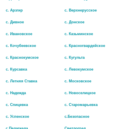
82 руб.
с. Арзгир
с. Верхнерусское
шт
с. Дивное
с. Донское
В КОРЗИНУ
с. Ивановское
с. Казьминское
с. Кочубеевское
с. Красногвардейское
2
3
4
5
с. Краснокумское
с. Кугульта
с. Курсавка
с. Левокумское
с. Летняя Ставка
с. Московское
с. Надежда
с. Новоселицкое
с. Спицевка
с. Старомарьевка
© Городская аптека - Маркетплейс. Все права защищены
с. Успенское
с.Безопасное
с.Пелагиада
Светлоград