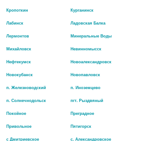
Средства от геморроя наружно
Кропоткин
Курганинск
Лабинск
Ладовская Балка
Средства от геморроя свечи
Лермонтов
Минеральные Воды
Михайловск
Невинномысск
Нефтекумск
Новоалександровск
Новокубанск
Новопавловск
п. Железноводский
п. Иноземцево
п. Солнечнодольск
пгт. Рыздвяный
Покойное
Преградное
Привольное
Пятигорск
КРАСАВКИ ЭКСТРАКТ 15МГ. №10
СУПП.
с Дмитриевское
с. Александровское