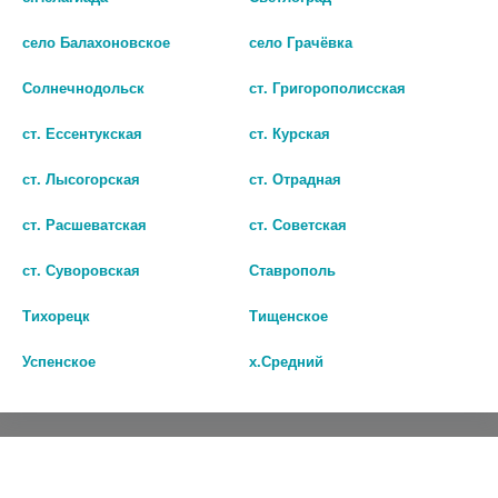
Лекарства и БАДы
село Балахоновское
село Грачёвка
Парафармацевтика
Солнечнодольск
ст. Григорополисская
ст. Ессентукская
ст. Курская
Адреса аптек
Бонусная программа
ст. Лысогорская
ст. Отрадная
Акции
ст. Расшеватская
ст. Советская
Оплата и доставка
ст. Суворовская
Ставрополь
О Компании
Тихорецк
Тищенское
+7 800 200-07-45
Успенское
х.Средний
(звонок бесплатный)
Публичная оферта
Политика конфиденциальности