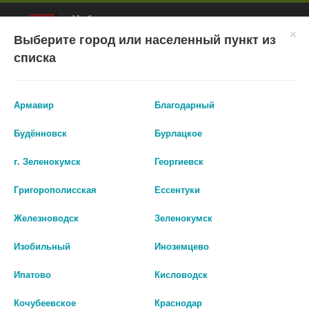
×
Мобильное приложение
Городская Аптека Маркетплейс
Городская Аптека
- In Google Play
Выберите город или населенный пункт из
Установить
Бесплатно - Google Play
VIEW
списка
ВХОД/РЕГИСТРАЦИЯ
Армавир
Благодарный
Будённовск
Бурлацкое
г. Зеленокумск
Георгиевск
КАТАЛОГ ТОВАРОВ
Григорополисская
Ессентуки
Железноводск
Зеленокумск
ГЛАВНАЯ
КАТАЛОГ
ЛЕКАРСТВА И БАДЫ
ГЕМОРРОЙ
Изобильный
Иноземцево
Геморрой
Ипатово
Кисловодск
Кочубеевское
Краснодар