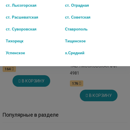
ст. Лысогорская
ст. Отрадная
ст. Расшеватская
ст. Советская
ст. Суворовская
Ставрополь
Тихорецк
Тищенское
Успенское
х.Средний
ТЕРБИКС КРЕМ 1% 10Г.
ТЕРБИНАФИН 250МГ. №10
ТАБ. /МОСКОВСКАЯ ФФ/
164
4981
В КОРЗИНУ
176
В КОРЗИНУ
Популярные в разделе