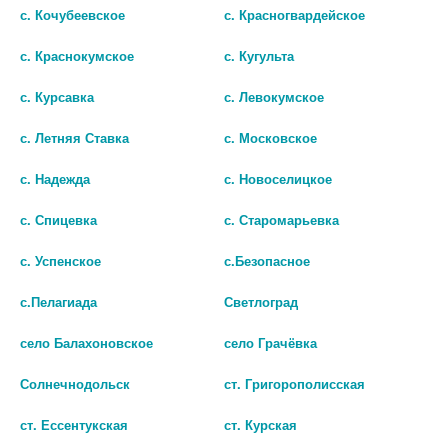
с. Кочубеевское
с. Красногвардейское
с. Краснокумское
с. Кугульта
с. Курсавка
с. Левокумское
с. Летняя Ставка
с. Московское
с. Надежда
с. Новоселицкое
с. Спицевка
с. Старомарьевка
ТЕРБИНАФИН 1% 15Г. КРЕМ /
ТЕРБИНАФИН 1% 30Г. КРЕМ
БИОСИНТЕЗ/ 9108
Д/НАРУЖ ПРИМ.
с. Успенское
с.Безопасное
130
164
с.Пелагиада
Светлоград
В КОРЗИНУ
В КОРЗИНУ
село Балахоновское
село Грачёвка
Солнечнодольск
ст. Григорополисская
ст. Ессентукская
ст. Курская