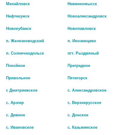
Михайловск
Невинномысск
БИО АГЛФ №89 г. Нефтекумск ул. Дзержинского 9 А
остаток:
2
цена: 210 руб.
Нефтекумск
Новоалександровск
Новокубанск
Новопавловск
п. Железноводский
п. Иноземцево
п. Солнечнодольск
пгт. Рыздвяный
Покойное
Преградное
Привольное
Пятигорск
Показать все ...
с Дмитриевское
с. Александровское
с. Арзгир
с. Верхнерусское
Популярные в разделе
с. Дивное
с. Донское
с. Ивановское
с. Казьминское