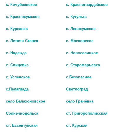
с. Кочубеевское
с. Красногвардейское
с. Краснокумское
с. Кугульта
с. Курсавка
с. Левокумское
с. Летняя Ставка
с. Московское
с. Надежда
с. Новоселицкое
с. Спицевка
с. Старомарьевка
СИМИЛАК 2
ТЕМА/ТИХ ПЮРЕ 100Г.
с. Успенское
с.Безопасное
ГОВЯДИНА+РИС+МОРКОВЬ+БРОККОЛИ
ГИПОАЛЛЕРГЕННЫЙ СМЕСЬ
Д/ДЕТЕЙ 750Г. [SIMILAC]
с.Пелагиада
Светлоград
55
1179
село Балахоновское
село Грачёвка
В КОРЗИНУ
В КОРЗИНУ
Солнечнодольск
ст. Григорополисская
ст. Ессентукская
ст. Курская