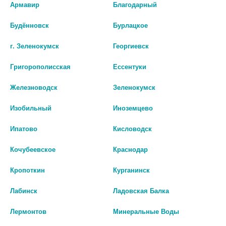
Армавир
Благодарный
Производитель оставляет за собой право изменять внешний вид и
описание товара без предварительного уведомления.
Будённовск
Бурлацкое
210
г. Зеленокумск
Георгиевск
Цены на сайте могут отличаться от цен в аптечных пунктах.
Григорополисская
Ессентуки
Окончательный расчет стоимости будет произведен при
Железноводск
Зеленокумск
оформлении заказа.
Изобильный
Иноземцево
В КОРЗИНУ
Ипатово
Кисловодск
Кочубеевское
Краснодар
Описание
Кропоткин
Курганинск
Лабинск
Ладовская Балка
Наличие в аптеках
Лермонтов
Минеральные Воды