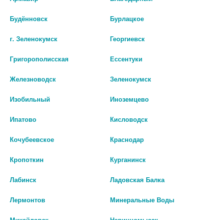
Производитель оставляет за собой право изменять внешний вид и
описание товара без предварительного уведомления.
Будённовск
Бурлацкое
г. Зеленокумск
Георгиевск
91
Григорополисская
Ессентуки
Цены на сайте могут отличаться от цен в аптечных пунктах.
Окончательный расчет стоимости будет произведен при
Железноводск
Зеленокумск
оформлении заказа.
Изобильный
Иноземцево
В КОРЗИНУ
Ипатово
Кисловодск
Кочубеевское
Краснодар
Кропоткин
Курганинск
Описание
Лабинск
Ладовская Балка
Лермонтов
Минеральные Воды
Наличие в аптеках
Михайловск
Невинномысск