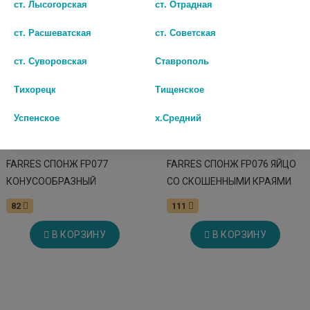
ст. Лысогорская
ст. Отрадная
ст. Расшеватская
ст. Советская
ст. Суворовская
Ставрополь
Тихорецк
Тищенское
Успенское
х.Средний
FARRES СПОНЖ FP077
FARRES СПОНЖ FP076 ЯЙЦО
КОНУСООБРАЗНЫЙ
СО СКОШЕННЫМИ КРАЯМИ
82
111
В КОРЗИНУ
В КОРЗИНУ