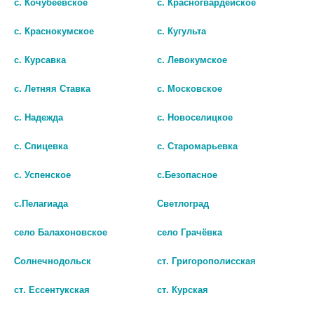
с. Кочубеевское
с. Красногвардейское
с. Краснокумское
с. Кугульта
с. Курсавка
с. Левокумское
с. Летняя Ставка
с. Московское
с. Надежда
с. Новоселицкое
с. Спицевка
с. Старомарьевка
QVS КИСТЬ Д/МАКИЯЖА ВЕК
FARRES КИСТЬ ДЛЯ
с. Успенское
с.Безопасное
ЖИДКИХ,ПЛОТНЫХ ТЕКСТУР
нет в наличии
с.Пелагиада
Светлоград
MZ108
В КОРЗИНУ
177
село Балахоновское
село Грачёвка
В КОРЗИНУ
Солнечнодольск
ст. Григорополисская
ст. Ессентукская
ст. Курская