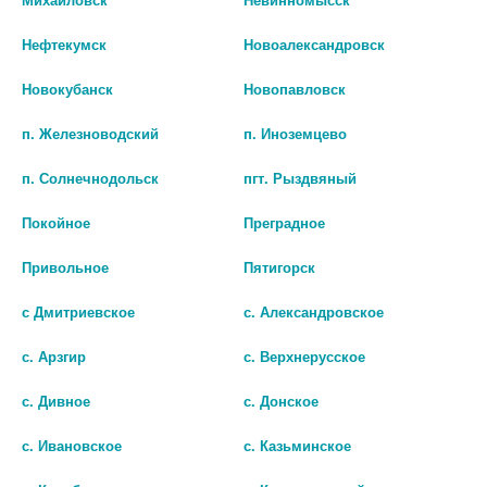
БИО АГЛФ № 71 г. Ставрополь ул.Рогожникова д.25 п25
остаток:
1
Нефтекумск
Новоалександровск
цена: 91 руб.
БИО АГЛФ №148 ст.Григорополисская ул.Орджоникидзе зд 43 пом 1
Новокубанск
Новопавловск
остаток:
2
цена: 91 руб.
п. Железноводский
п. Иноземцево
п. Солнечнодольск
пгт. Рыздвяный
Покойное
Преградное
Привольное
Пятигорск
с Дмитриевское
с. Александровское
Показать все ...
с. Арзгир
с. Верхнерусское
с. Дивное
с. Донское
Популярные в разделе
с. Ивановское
с. Казьминское